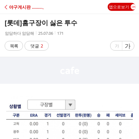
C
야구게시판 ‥‥‥‥、
앱으로보기
A
[롯데]
홈구장이 싫은 투수
F
작
작
조
암담하다 암담해
25.07.06
171
성
성
회
E
자
시
수
글
가
글
목록
댓글
2
가
간
자
자
크
크
기
기
크
작
게
게