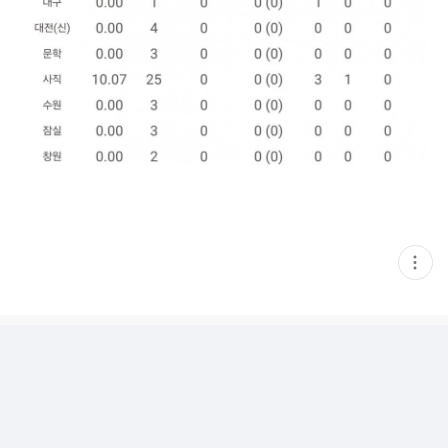
현
재
게
시
글
추
가
기
능
열
기