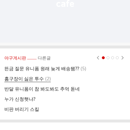
야구게시판 ‥‥‥..
다른글
현재페이지 1
2
3
4
댓
뜬금 질문 유니폼 원래 늦게 배송됌??
(
5
)
별
글
댓
홈구장이 싫은 투수
(
2
)
ㅋ
글
반달 유니폼이 참 봐도봐도 추억 돋네
연
누가 신청햇냐?
낮
비판 버리기 스킬
막