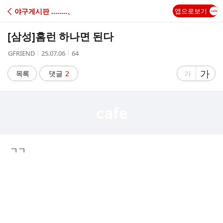
C
야구게시판 ‥‥‥‥、
앱으로보기
A
[삼성]
홈런 하나면 된다
F
작
작
조
GFRIEND
25.07.06
64
성
성
회
E
자
시
수
글
가
글
목록
댓글
2
가
간
자
자
크
크
기
기
크
작
게
게
ㄱㄱ