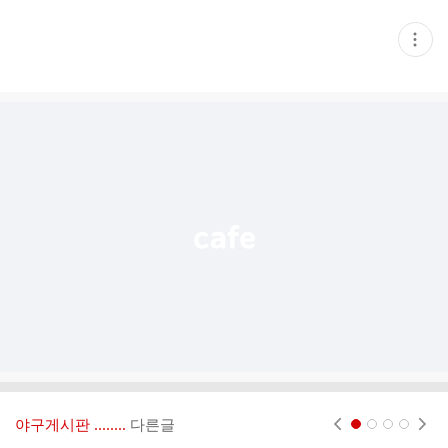
현
재
게
시
글
추
가
기
능
열
기
야구게시판 ‥‥‥..
다른글
현재페이지 1
2
3
4