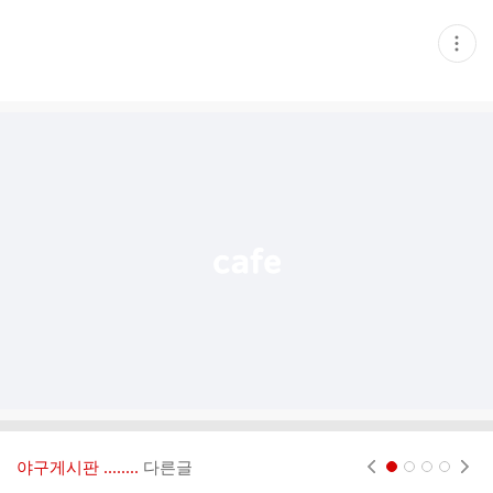
현
재
게
시
글
추
가
기
능
열
기
야구게시판 ‥‥‥..
다른글
현재페이지 1
2
3
4