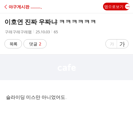
C
야구게시판 ‥‥‥‥、
앱으로보기
A
이호연 진짜 우짜냐 ㅋㅋㅋㅋㅋㅋ
F
작
작
조
구래구래구래팸
25.10.03
65
성
성
회
E
자
시
수
글
가
글
목록
댓글
2
가
간
자
자
크
크
기
기
크
작
게
게
슬라이딩 미스만 아니었어도..