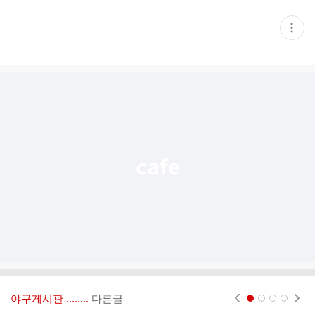
현
재
게
시
글
추
가
기
능
열
기
야구게시판 ‥‥‥..
다른글
현재페이지 1
2
3
4