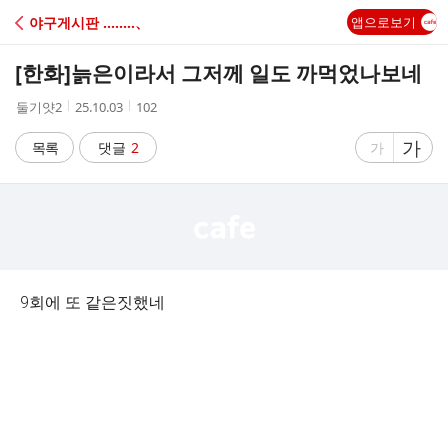
C
야구게시판 ‥‥‥‥、
앱으로보기
A
[한화]
늙은이라서 그저께 일도 까먹었나보네
F
작
작
조
둘기얏2
25.10.03
102
성
성
회
E
자
시
수
글
가
글
목록
댓글
2
가
간
자
자
크
크
기
기
크
작
게
게
9회에 또 같은짓했네