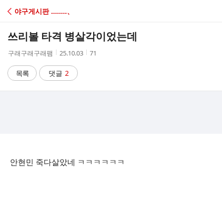
C
야구게시판 ‥‥‥‥、
A
쓰리볼 타격 병살각이었는데
F
작
작
조
구래구래구래팸
25.10.03
71
성
성
회
E
자
시
수
목록
댓글
2
간
안현민 죽다살았네 ㅋㅋㅋㅋㅋㅋ