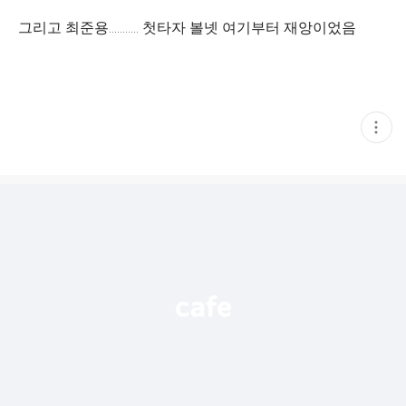
그리고 최준용........... 첫타자 볼넷 여기부터 재앙이었음
현
재
게
시
글
추
가
기
능
열
기