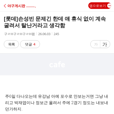
C
야구게시판 ‥‥‥‥、
앱으로보기
A
[롯데]
손성빈 문제긴 한데 얘 휴식 없이 계속
F
굴려서 탈난거라고 생각함
작
작
조
구ㄹH구ㄹH구ㄹH팸
26.06.03
245
E
성
성
회
자
시
수
글
가
글
목록
댓글
4
가
간
자
자
크
크
기
기
크
작
게
게
주6일 다나오는데 유강남 아예 포수로 안보는거면 그냥 내
리고 박재엽이나 정보근 올려서 주에 2경기 정도는 내보내
던가하지..