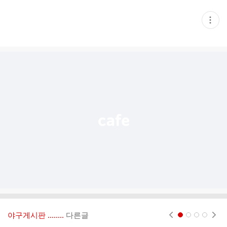
현
재
게
시
글
추
가
기
능
열
기
야구게시판 ‥‥‥..
다른글
현재페이지 1
2
3
4