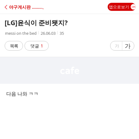
C
야구게시판 ‥‥‥‥、
앱으로보기
A
[LG]
윤식이 준비됏지?
F
작
작
조
messi on the bed
26.06.03
35
성
성
회
E
자
시
수
글
가
글
목록
댓글
1
가
간
자
자
크
크
기
기
크
작
게
게
다음 나와 ㅋㅋ