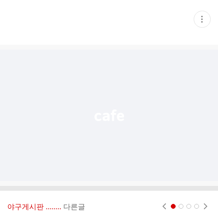
현
재
게
시
글
추
가
기
능
열
기
야구게시판 ‥‥‥..
다른글
현재페이지 1
2
3
4