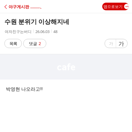
C
야구게시판 ‥‥‥‥、
앱으로보기
A
수원 분위기 이상해지네
F
작
작
조
여자친구는버디
26.06.03
48
성
성
회
E
자
시
수
글
가
글
목록
댓글
2
가
간
자
자
크
크
기
기
크
작
게
게
박영현 나오라고!!!