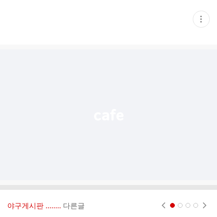
현
재
게
시
글
추
가
기
능
열
기
야구게시판 ‥‥‥..
다른글
현재페이지 1
2
3
4