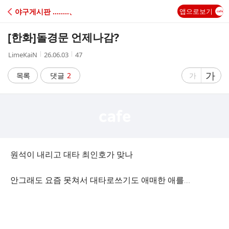
C
야구게시판 ‥‥‥‥、
앱으로보기
A
[한화]
돌경문 언제나감?
F
작
작
조
LimeKaiN
26.06.03
47
성
성
회
E
자
시
수
글
가
글
목록
댓글
2
가
간
자
자
크
크
기
기
크
작
게
게
원석이 내리고 대타 최인호가 맞나
안그래도 요즘 못쳐서 대타로쓰기도 애매한 애를....