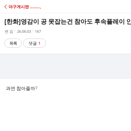
C
야구게시판 ‥‥‥‥、
A
[한화]
영감이 공 못잡는건 참아도 후속플레이 
F
작
작
조
변 검
26.06.03
167
성
성
회
E
자
시
수
목록
댓글
1
간
과연 참아줄까?