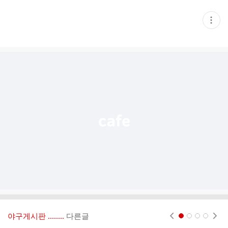
현
재
게
시
글
추
가
기
능
열
기
야구게시판 ‥‥‥..
다른글
현재페이지 1
2
3
4