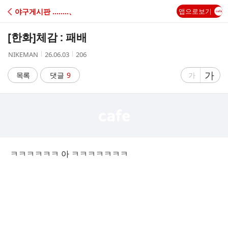
C
야구게시판 ‥‥‥‥、
앱으로보기
A
[한화]
체감 : 패배
F
작
작
조
NIKEMAN
26.06.03
206
성
성
회
E
자
시
수
글
가
글
목록
댓글
9
가
간
자
자
크
크
기
기
크
작
게
게
ㅋㅋㅋㅋㅋㅋ 아 ㅋㅋㅋㅋㅋㅋㅋ