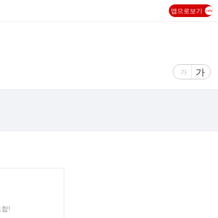
앱으로보기
글
가
글
가
자
자
크
크
기
기
크
작
게
게
조합!