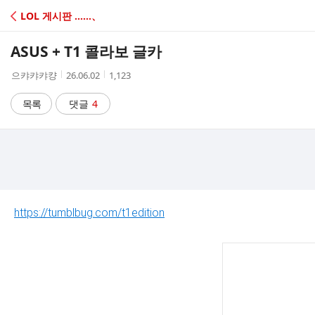
C
LOL 게시판 ‥‥‥、
A
ASUS + T1 콜라보 글카
F
작
작
조
으캬캬캬컁
26.06.02
1,123
성
성
회
E
자
시
수
목록
댓글
4
간
https://tumblbug.com/t1edition