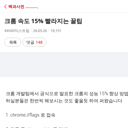
C
백과사전 ‥‥‥‥‥、
A
크롬 속도 15% 빨라지는 꿀팁
F
작
작
조
KKND익스트림
26.05.26
19,151
성
성
회
E
자
시
수
목록
댓글
148
간
크롬 개발팀에서 공식으로 발표한 크롬의 성능 15% 향상 방
하실분들은 한번씩 해보시는 것도 좋을듯 하여 퍼왔습니다.
1. chrome://flags 로 접속