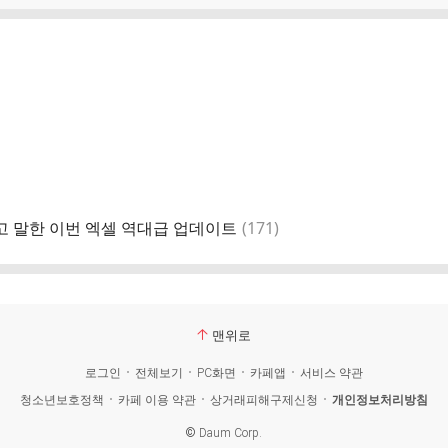
댓
고 말한 이번 엑셀 역대급 업데이트
(
171
)
글
맨위로
로그인
전체보기
PC화면
카페앱
서비스 약관
청소년보호정책
카페 이용 약관
상거래피해구제신청
개인정보처리방침
©
Daum Corp.