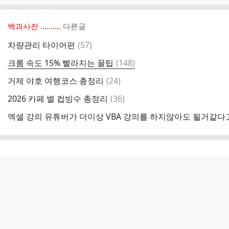
백과사전 ‥‥‥‥..
다른글
댓
차량관리 타이어편
(
57
)
글
댓
크롬 속도 15% 빨라지는 꿀팁
(
148
)
글
댓
거제 야호 여행코스 총정리
(
24
)
글
댓
2026 카페 별 컵빙수 총정리
(
36
)
글
엑셀 강의 유튜버가 더이상 VBA 강의를 하지않아도 될거같다