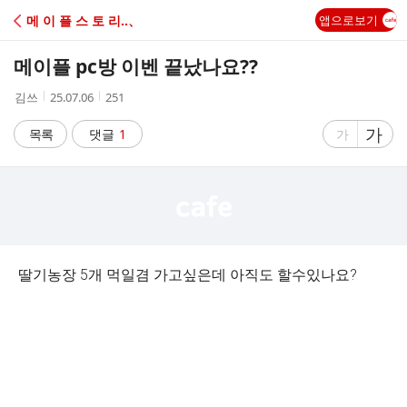
C
메 이 플 스 토 리‥、
앱으로보기
A
메이플 pc방 이벤 끝났나요??
F
작
작
조
김쓰
25.07.06
251
성
성
회
E
자
시
수
글
가
글
목록
댓글
1
가
간
자
자
크
크
기
기
크
작
게
게
딸기농장 5개 먹일겸 가고싶은데 아직도 할수있나요?