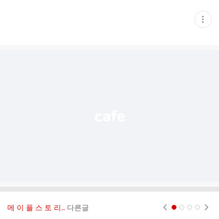
현
재
게
시
글
추
가
기
능
열
기
메 이 플 스 토 리..
다른글
현재페이지 1
2
3
4