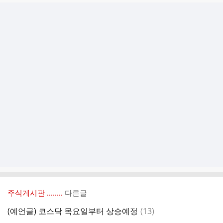
주식게시판 ‥‥‥..
다른글
댓
(예언글) 코스닥 목요일부터 상승예정
(
13
)
글