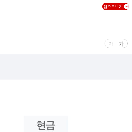
앱으로보기
글
가
글
가
자
자
크
크
기
기
크
작
게
게