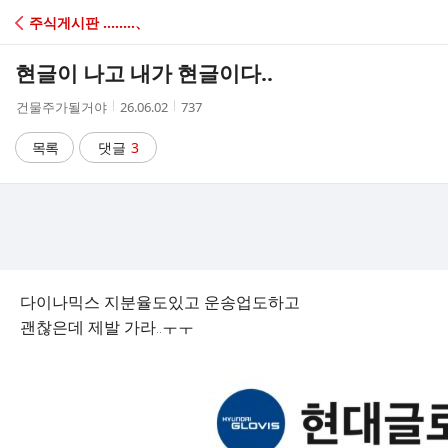
C
주식게시판 ‥‥‥‥、
A
현글이 나고 내가 현글이다..
F
작
작
조
건물주가될거야
26.06.02
737
성
성
회
E
자
시
수
목록
댓글
3
간
다이나믹스 지분율도있고 운송업도하고
괜찮은데 제발 가라..ㅜㅜ