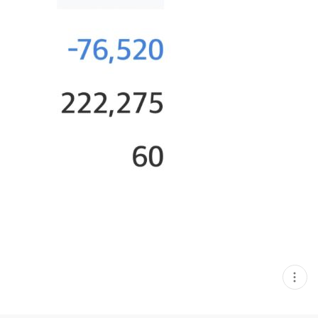
현
재
게
시