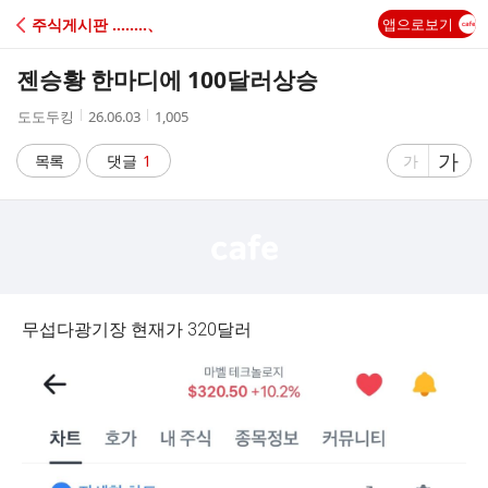
C
주식게시판 ‥‥‥‥、
앱으로보기
A
젠승황 한마디에 100달러상승
F
작
작
조
도도두킹
26.06.03
1,005
성
성
회
E
자
시
수
글
가
글
목록
댓글
1
가
간
자
자
크
크
기
기
크
작
게
게
무섭다광기장 현재가 320달러