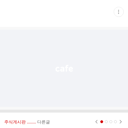
현
재
게
시
글
추
가
기
능
열
기
주식게시판 ‥‥‥..
다른글
현재페이지 1
2
3
4