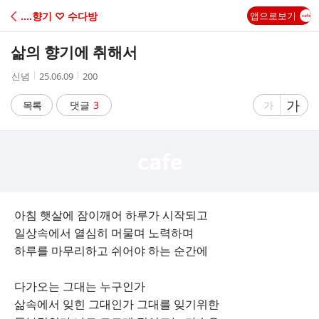
C
‥‥향기 ♡ 수다방
앱으로보기
A
삶의 향기에 취해서
F
작
작
조
신념
25.06.09
200
성
성
회
E
자
시
수
글
가
글
목록
댓글
3
가
간
자
자
크
크
기
기
크
작
게
게
아침 햇살에 잠이깨어 하루가 시작되고
일상속에서 열심히 머물며 노력하며
하루를 마무리하고 쉬어야 하는 순간에
다가오는 그대는 누구인가
삶속에서 잊힌 그대인가 그대를 잊기위한