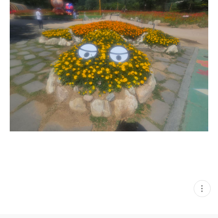
현
재
게
시
글