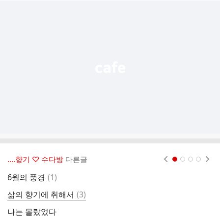
추
가
기
능
열
기
‥‥향기 ♡ 수다방
다른글
현재페이지 1
2
3
4
댓
6월의 풍경
(
1
)
그
글
댓
삶의 향기에 취해서
(
3
)
하
글
나는 몰랐었다