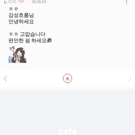
작성자
작성자 본인 여부
작성시간
미지
26.06.03
작성자
더
ㅎㅎ
보
감성흐름님
기
안녕하세요
ㅎㅎ 고맙습니다
편안한 쉼 하세요🎁
6