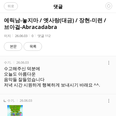
C
댓글
뒤로
A
에릭남-놓지마 / 옛사랑(대금) / 장현-미련 /
F
브아걸-Abracadabra
E
작
작
조
미지
26.06.03
0
댓글
112
성
성
회
자
시
수
본문
목록
간
댓
작성자
작성시간
수기.
26.06.03
글
더
수고해주신 덕분에
리
보
오늘도 아름다운
스
기
음악들 잘들었습니다
트
저녁 시간 시원하게 행복하게 보내시기 바래요 ^^.
작성자
작성시간
수기.
26.06.03
더
보