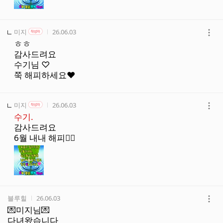
기
작성자
작성자 본인 여부
작성시간
미지
26.06.03
작성자
더
ㅎㅎ
보
감사드려요
기
수기님 ♡
쭉 해피하세요❤️
작성자
작성자 본인 여부
작성시간
미지
26.06.03
작성자
더
수기.
보
감사드려요
기
6월 내내 해피🙋‍♀️
작성자
작성시간
블루힐
26.06.03
더
💌미지님💌
보
다녀왔습니다