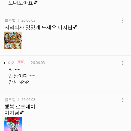
보내보아요💕
작성자
작성시간
블루힐
26.06.03
더
저녁식사 맛있게 드세요 미지님💕
보
기
작성자
작성자 본인 여부
작성시간
미지
26.06.03
작성자
더
와 ~~
보
밥상이다 ~~
기
감사 🌼🌼
작성자
작성시간
블루힐
26.06.03
더
행복 로즈데이
보
미지님💕
기