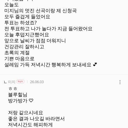
기
오늘도
미지님의 멋진 선곡이랑 제 신청곡
모두 즐겁게 들었어요
투표는 하셨죠?
전 투표하고 나가 놀다가 지금 들어왔어요
오늘 후덥지근했어요
앞으로 날씨가 점점 더워지니
건강관리 잘하시고
초록의 계절
기쁜 마음으로
설레임 가득 저녁시간 행복하게 보내세요 💕
작성자
작성자 본인 여부
작성시간
미지
26.06.03
작성자
더
ㅎㅎ
보
블루힐님
기
방가방가 ♡
저랑 같으시네요
좋은 결과 나오길 바라면서
저녁시간도 해피하게