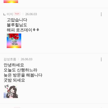
작성자
작성자 본인 여부
작성시간
미지
26.06.03
작성자
더
고맙습니다
보
블루힐님도
기
해피 로즈데이⚘️⚘️
작성자
작성시간
감성흐름
26.06.03
더
안녕하세요
보
오늘도 산행하느라
기
늦은 방문을 해봅니다
굿밤 되세요