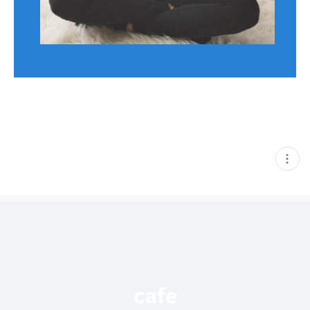
현
재
게
시
글
추
가
기
능
열
기