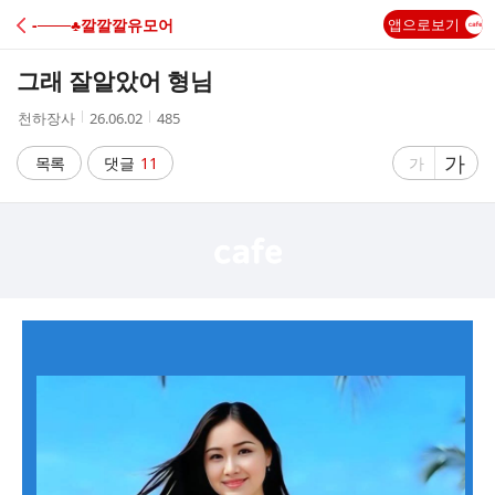
C
-───♣깔깔깔유모어
앱으로보기
A
그래 잘알았어 형님
F
작
작
조
천하장사
26.06.02
485
성
성
회
E
자
시
수
글
가
글
목록
댓글
11
가
간
자
자
크
크
기
기
크
작
게
게