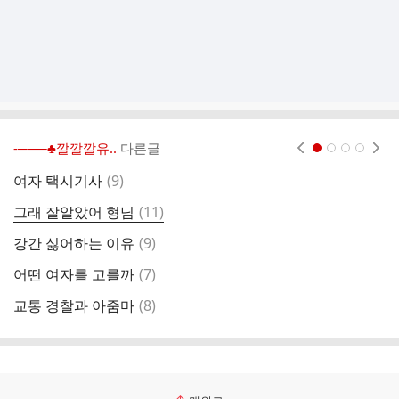
-───♣깔깔깔유..
다른글
현재페이지 1
2
3
4
댓
여자 택시기사
(
9
)
무
글
댓
그래 잘알았어 형님
(
11
)
남
글
댓
강간 싫어하는 이유
(
9
)
남
글
댓
어떤 여자를 고를까
(
7
)
만
글
댓
교통 경찰과 아줌마
(
8
)
정
글