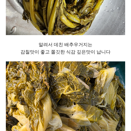
말려서 데친 배추우거지는
감칠맛이 좋고 쫄깃한 식감 깊은맛이 납니다