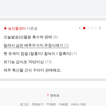
◈ 농산물장터
다른글
현재페이지 1
2
3
4
댓
오늘발송)선물용 흑수박 판매
(
6
)
제
글
댓
말려서 삶은 배추우거지.무청시래기
(
2
)
글
댓
햇 유색미 찹쌀 (찰홍미/ 찰녹미 / 찰흑미)
(
1
)
글
댓
유기농 감식초 10년이상
(
13
)
글
제주 특산물 간식 꾸러미 판매해요.
알
맨위로
로그인
전체보기
PC화면
카페앱
서비스 약관