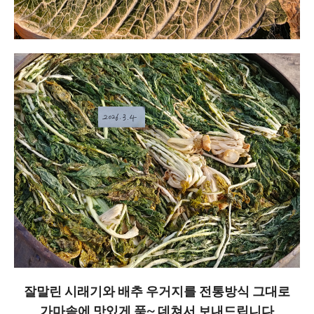
잘말린 시래기와 배추 우거지를 전통방식 그대로
가마솥에 맛있게 푹~ 데쳐서 보내드립니다