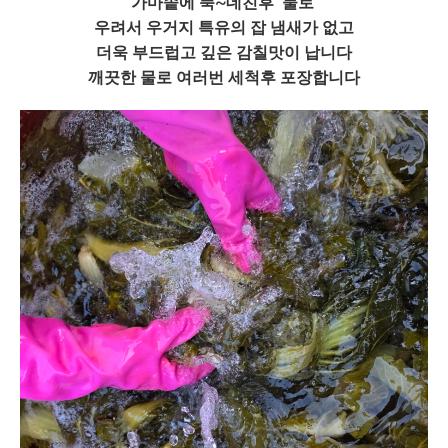
가마솥에 푹~데친후 물로
우려서 우거지 특유의 잡 냄새가 없고
더욱 부드럽고 깊은 감칠맛이 납니다
깨끗한 물로 여러번 세척후 포장합니다