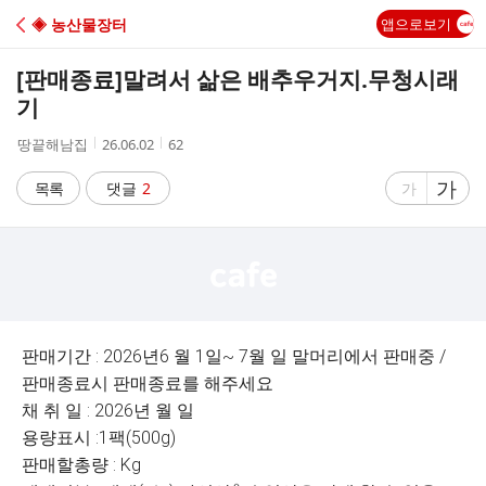
C
◈ 농산물장터
앱으로보기
A
[판매종료]
말려서 삶은 배추우거지.무청시래
F
기
작
작
조
땅끝해남집
26.06.02
62
E
성
성
회
자
시
수
글
가
글
목록
댓글
2
가
간
자
자
크
크
기
기
크
작
게
게
판매기간 : 2026년6 월 1일~ 7월 일 말머리에서 판매중 /
판매종료시 판매종료를 해주세요
채 취 일 : 2026년 월 일
용량표시 :1팩(500g)
판매할총량 : Kg