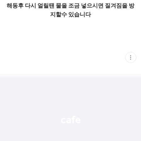
해동후 다시 얼릴땐 물을 조금 넣으시면 질겨짐을 방
지할수 있습니다
현
재
게
시
글
추
가
기
능
열
기