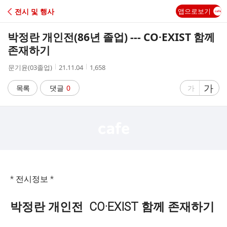
C
전시 및 행사
앱으로보기
A
박정란 개인전(86년 졸업) --- CO·EXIST 함께
F
존재하기
작
작
조
문기윤(03졸업)
21.11.04
1,658
E
성
성
회
자
시
수
글
가
글
목록
댓글
0
가
간
자
자
크
크
기
기
크
작
게
게
* 전시정보 *
박정란 개인전 CO·EXIST 함께 존재하기