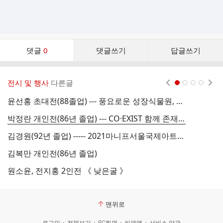
댓
댓글
0
댓글쓰기
답글쓰기
글
댓
글
전시 및 행사
다른글
현재페이지 1
2
3
4
리
스
윤선홍 초대전(88졸업) --- 풍요로운 성장식물원, 유유자적
진
트
박정란 개인전(86년 졸업) --- CO·EXIST 함께 존재하기
김경원(92년 졸업) ----- 2021마니프서울국제아트페어 참여 전시
채
김복만 개인전(86년 졸업)
원소윤, 전지홍 2인전 《 낮은굴 》
이
맨위로