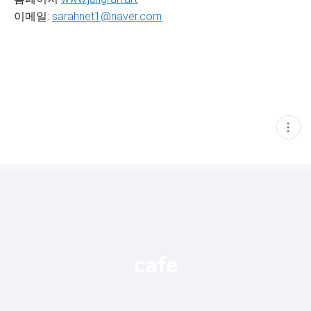
이메일:
sarahnet1@naver.com
현
재
게
시
글
추
가
기
능
열
기