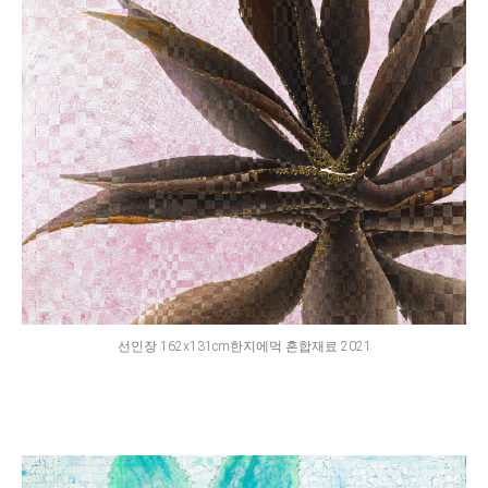
선인장 162x131cm한지에먹 혼합재료 2021