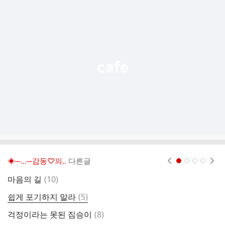
추
가
기
능
열
기
◈─…─감동♡의..
다른글
현재페이지 1
2
3
4
댓
마음의 길
(
10
)
6
글
댓
쉽게 포기하지 말라
(
5
)
글
댓
걱정이라는 못된 짐승이
(
8
)
마
글