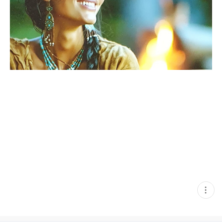
현
재
게
시
글