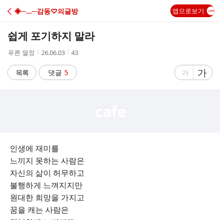
C
◈─…─감동♡의글방
앱으로보기
A
쉽게 포기하지 말라
F
작
작
조
푸른 열정
26.06.03
43
성
성
회
E
자
시
수
글
가
글
목록
댓글
5
가
간
자
자
크
크
기
기
크
작
게
게
인생에 재미를
느끼지 못하는 사람은
자신의 삶이 허무하고
불행하게 느껴지지만
원대한 희망을 가지고
꿈을 캐는 사람은