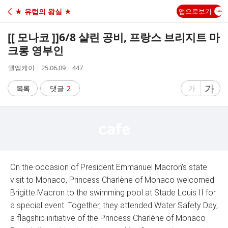
C
★ 유럽의 왕실 ★
앱으로보기
A
[[ 모나코 ]]
6/8 샬린 공비, 프랑스 브리지트 마
F
크롱 영부인
작
작
조
엘엠케이
25.06.09
447
E
성
성
회
자
시
수
글
가
글
목록
댓글
2
가
간
자
자
크
크
기
기
크
작
게
게
On the occasion of President Emmanuel Macron's state
visit to Monaco, Princess Charlène of Monaco welcomed
Brigitte Macron to the swimming pool at Stade Louis II for
a special event. Together, they attended Water Safety Day,
a flagship initiative of the Princess Charlène of Monaco