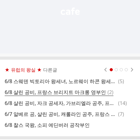
★ 유럽의 왕실 ★
다른글
현재페이지 1
2
3
4
댓
6/8 스웨덴 빅토리아 왕세녀, 노르웨이 하콘 왕세자, 모로코 랄라 하스나 공주, 프랑스 마크롱 대통령 부부
(
5
)
글
댓
6/8 샬린 공비, 프랑스 브리지트 마크롱 영부인
(
2
)
6
글
댓
6/8 샬린 공비, 자크 공세자, 가브리엘라 공주, 프랑스 브리지트 마크롱 영부인
(
14
)
6
글
댓
6/7 알베르 공, 샬린 공비, 캐롤라인 공주, 프랑스 마크롱 대통령 부부
(
7
)
글
6/8 찰스 국왕, 소피 에딘버러 공작부인
6