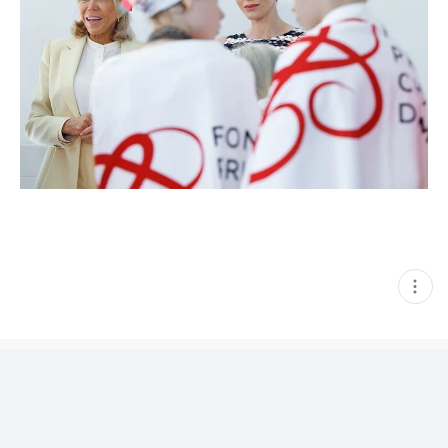
현
재
게
시
글
추
가
기
능
열
기