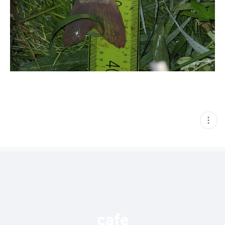
현
재
게
시
글
추
가
기
능
열
기