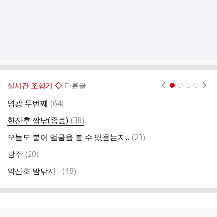
실시간 조행기 ◇
다른글
현재페이지 1
2
3
4
댓
영광 두번째
(
64
)
한
글
댓
한잔후 짬낚(종료)
(
38
)
함
글
댓
오늘도 붕어 얼굴을 볼 수 있을는지..
(
23
)
비
글
댓
광주
(
20
)
비
글
댓
약산호 밤낚시~
(
18
)
퇴
글