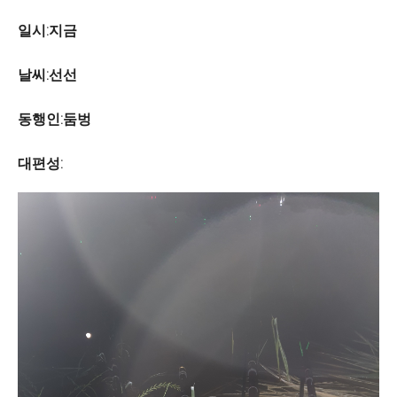
일시:지금
날씨:선선
동행인:둠벙
대편성: