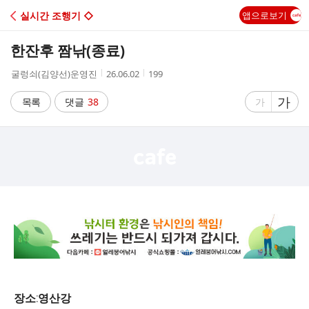
C
실시간 조행기 ◇
앱으로보기
A
한잔후 짬낚(종료)
F
작
작
조
굴렁쇠(김양선)운영진
26.06.02
199
성
성
회
E
자
시
수
글
가
글
목록
댓글
38
가
간
자
자
크
크
기
기
크
작
게
게
장소:영산강