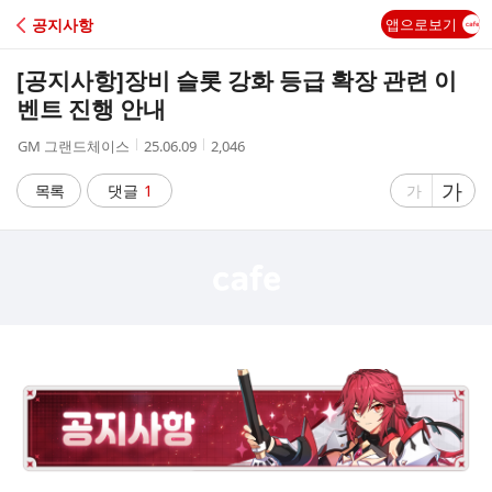
C
공지사항
앱으로보기
A
[공지사항]
장비 슬롯 강화 등급 확장 관련 이
F
벤트 진행 안내
작
작
조
GM 그랜드체이스
25.06.09
2,046
E
성
성
회
자
시
수
글
가
글
목록
댓글
1
가
간
자
자
크
크
기
기
크
작
게
게