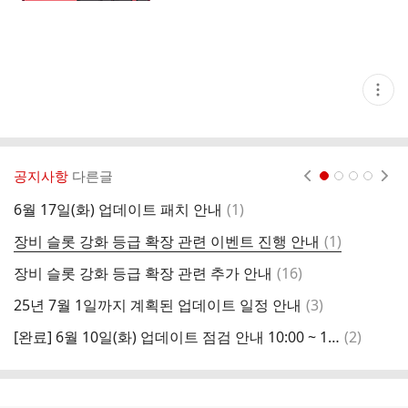
현
재
게
시
글
추
가
공지사항
다른글
현재페이지 1
2
3
4
기
능
댓
6월 17일(화) 업데이트 패치 안내
(
1
)
6
열
글
기
댓
장비 슬롯 강화 등급 확장 관련 이벤트 진행 안내
(
1
)
6
글
댓
장비 슬롯 강화 등급 확장 관련 추가 안내
(
16
)
신
글
댓
25년 7월 1일까지 계획된 업데이트 일정 안내
(
3
)
대
글
댓
[완료] 6월 10일(화) 업데이트 점검 안내 10:00 ~ 14:05
(
2
)
5
글