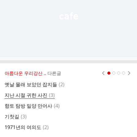
기
아름다운 우리강산 ..
다른글
현재페이지 1
2
3
4
댓
옛날 몰래 보았던 잡지들
(
2
)
전
글
댓
지난 시절 귀한 사진
(
3
)
7
글
댓
향토 탐방 밀양 만어사
(
4
)
8
글
댓
기찻길
(
3
)
조
글
댓
1971년의 여의도
(
2
)
울
글