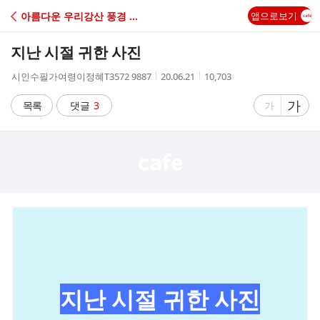
C
아름다운 우리강산 풍경 인물 ...
앱으로보기
A
지난 시절 귀한 사진
F
작
작
조
시인수필가여령이정혜T3572 9887
20.06.21
10,703
성
성
회
E
자
시
수
글
가
글
목록
댓글
3
가
간
자
자
크
크
기
기
크
작
게
게
지난 시절 귀한 사진