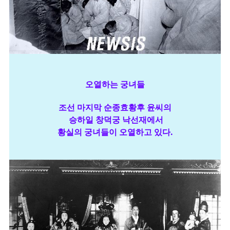
오열하는 궁녀들
조선 마지막 순종효황후 윤씨의
승하일 창덕궁 낙선재에서
황실의 궁녀들이 오열하고 있다.