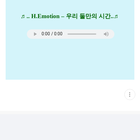
♬.. H.Emotion – 우리 둘만의 시간..♬
현
재
게
시
글
추
가
기
능
열