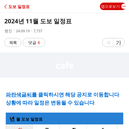
C
도보 일정표
앱으로보기
A
2024년 11월 도보 일정표
F
작
작
조
행친
24.09.19
7,737
성
성
회
E
자
시
수
글
가
글
목록
댓글
6
가
간
자
자
크
크
기
기
크
작
게
게
파란색글씨를
클릭하시면 해당 공지로 이동합니다.
상황에 따라 일정은 변동될 수 있습니다.
년
월 도보 일정표