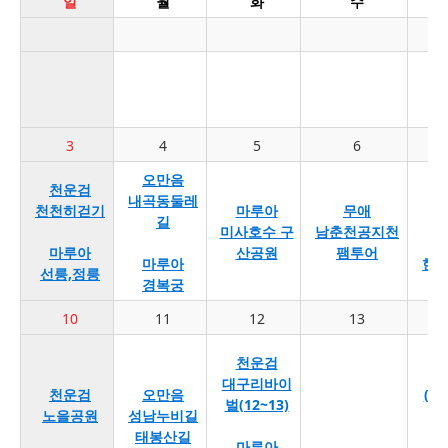
일
월
화
수
3
4
5
6
오만음
천운검
내곡동둘레
북
천천히걷기
마루아
무애
길
미사호수 구
남춘천공지천
마루아
산공원
팸투어
마루아
한택
선릉,정릉
경복궁
10
11
12
13
천운검
대구리바이
천운검
오만음
(1
벌(12~13)
노을공원
성남누비길
태봉산길
마루아