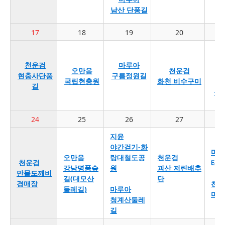
남산 단풍길
17
18
19
20
천운검
마루아
오만음
천운검
현충사단풍
구름정원길
국립현충원
화천 비수구미
길
동
24
25
26
27
지윤
야간걷기-화
마루
오만음
랑대철도공
천운검
천운검
태봉
강남명품숲
원
괴산 저린배추
만물도깨비
길(대모산
단
경매장
천운
둘레길)
마루아
마포
청계산둘레
길