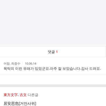
댓
댓글
1
글
댓
작
작
어람. 최증수
10.06.14
글
성
성
목탁의 이런 유래가 있었군요.아주 잘 보았습니다.감사 드려요.
리
자
시
스
간
트
東方文字. 古文
다른글
居安思危[거안사위]