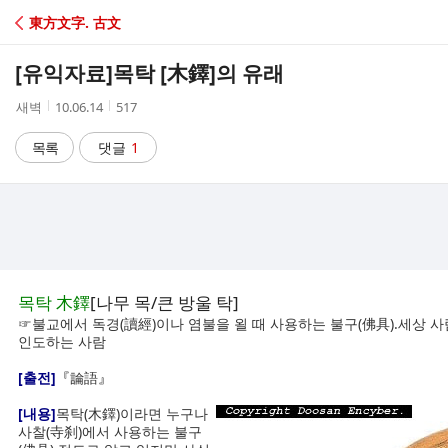
C
東方文字. 古文
A
[유익자료]
목탁 [木鐸]의 유래
F
작
작
조
새벽
10.06.14
517
성
성
회
E
자
시
수
목록
댓글
1
간
목탁 木鐸
[나무 목/큰 방울 탁]
☞불교에서 독경(讀經)이나 염불을 욀 때 사용하는 불구(佛具).세상 
인도하는 사람
[출전]
『
論語
』
[내용]
목탁(木鐸)이라면 누구나
사찰(寺刹)에서 사용하는 불구