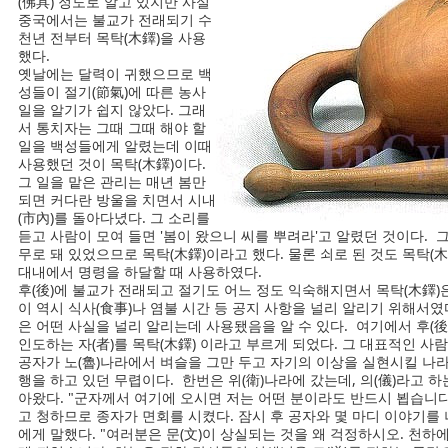
(佛具) 정도로 알고 있지만 사실
중국에서는 불교가 전래되기 수
천년 전부터 목탁(木鐸)을 사용
했다.
옛날에는 달력이 귀했으므로 백
성들이 절기(節氣)에 따른 농사
일을 알기가 쉽지 않았다. 그래
서 통치자는 그때 그때 해야 할
일을 백성들에게 알렸는데 이때
사용했던 것이 목탁(木鐸)이다.
그 일을 맡은 관리는 매년 봄만
되면 커다란 방울을 치면서 시내
(市內)를 돌아다녔다. 그 소리를
듣고 사람이 모여 들면 '봄이 왔으니 씨를 뿌려라'고 알렸던 것이다. 
무로 돼 있었으므로 목탁(木鐸)이라고 했다. 물론 쇠로 된 것도 목탁(
대내에서 명령을 하달할 때 사용하였다.
후(後)에 불교가 전래되고 절기도 어느 정도 익숙해지면서 목탁(木鐸
이 역시 식사(食事)나 염불 시간 등 공지 사항을 널리 알리기 위해서였
은 어떤 사실을 널리 알리는데 사용됐음을 알 수 있다. 여기에서 후(後
인도하는 자(者)를 목탁(木鐸) 이라고 부르게 되었다. 그 대표적인 사람
공자가 노(魯)나라에서 벼슬을 그만 두고 자기의 이상을 실현시킬 나라
행을 하고 있던 무렵이다. 한번은 위(衛)나라에 갔는데, 의(儀)라고 
아왔다. "군자께서 여기에 오시면 저는 어떤 분이라도 반드시 뵙습니다
고 청하므로 종자가 면회를 시켰다. 잠시 후 공자와 몇 마디 이야기를
에게 말했다. "여러분은 문(文)이 상실되는 것을 왜 걱정하시오. 천하