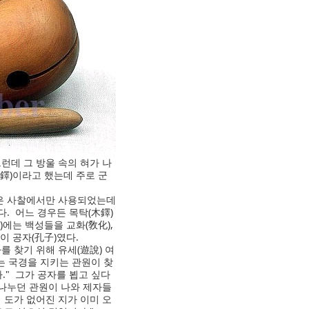
그런데 그 방울 속의 혀가 나
木鐸)이라고 했는데 주로 군
)은 사찰에서만 사용되었는데
다. 어느 경우든 목탁(木鐸)
)에는 백성들을 교화(敎化),
이 공자(孔子)였다.
를 찾기 위해 유세(遊說) 여
하는 국경을 지키는 관원이 찾
." 그가 공자를 뵙고 싶다
 나누던 관원이 나와 제자들
에 도가 없어진 지가 이미 오