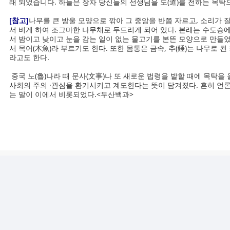
래 되었습니다. 하늘은 장차 당신들의 선생님을 도(道)를 전하는 목탁
[참고]
나무를 큰 방울 모양으로 깎아 그 중앙을 반쯤 자르고, 소리가 잘
서 비게 하여 조그마한 나무채로 두드리게 되어 있다. 본래는 수도승에
서 밤이고 낮이고 눈을 감는 일이 없는 물고기를 본뜬 모양으로 만들었
서 목어(木魚)라 부르기도 한다. 또한 몸통은 금속, 추(錘)는 나무로 
라고도 한다.
중국 노(魯)나라 때 문사(文事)나 또 새로운 법령을 발할 때에 목탁을 
사회의 주의 ·관심을 환기시키고 계도한다는 뜻이 담겨졌다. 흔히 언론
는 말이 이에서 비롯되었다.<두산백과>