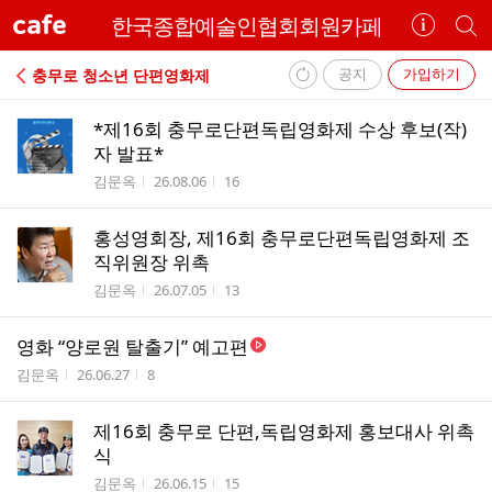
cafe
한국종합예술인협회회원카페
카
개
페
별
정
카
공지
가입하기
충무로 청소년 단편영화제
보
페
내
보
검
*제16회 충무로단편독립영화제 수상 후보(작)
부
기
색
자 발표*
리
작성자
작성시간
조회수
김문옥
26.08.06
16
스
트
홍성영회장, 제16회 충무로단편독립영화제 조
직위원장 위촉
작성자
작성시간
조회수
김문옥
26.07.05
13
영화 “양로원 탈출기” 예고편
작성자
작성시간
조회수
김문옥
26.06.27
8
제16회 충무로 단편,독립영화제 홍보대사 위촉
식
작성자
작성시간
조회수
김문옥
26.06.15
15