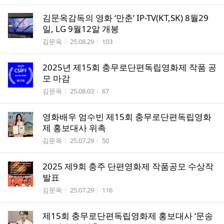
김문옥감독의 영화 ‘만춘’ IP-TV(KT,SK) 8월29
일, LG 9월12알 개봉
작성자
작성시간
조회수
김문옥
25.08.29
103
2025년 제15회 충무로단편독립영화제 작품 공
모 마감
작성자
작성시간
조회수
김문옥
25.08.03
67
영화배우 엄수빈 제15회 충무로단편독립영화
제 홍보대사 위촉
작성자
작성시간
조회수
김문옥
25.07.29
50
2025 제9회 충주 단편영화제 작품공모 수상작
발표
작성자
작성시간
조회수
김문옥
25.07.29
116
제15회 충무로단편독립영화제 홍보대사 ‘문송