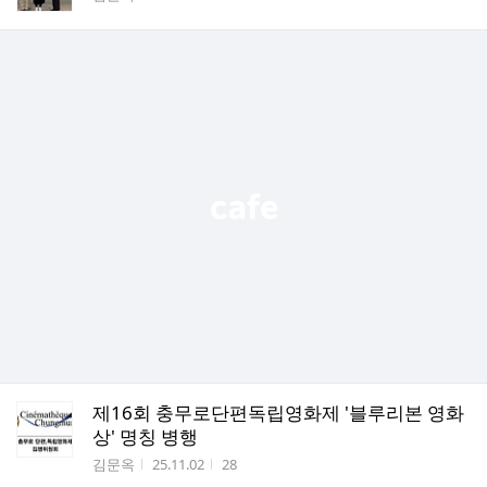
제16회 충무로단편독립영화제 '블루리본 영화
상' 명칭 병행
작성자
작성시간
조회수
김문옥
25.11.02
28