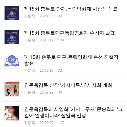
제15회 충무로 단편,독립영화제 시상식 성료
작성자
작성시간
조회수
김문옥
25.11.02
39
제15회 충무로단편독립영화제 수상자 발표
작성자
작성시간
조회수
김문옥
25.10.12
104
‘제15회 충무로 단편,독립영화제 본선 진출작
발표
작성자
작성시간
조회수
김문옥
25.09.30
72
김문옥감독 신작 ‘가시나무새’ 시사회 개최
작성자
작성시간
조회수
김문옥
25.09.22
40
김문옥감독의 새영화 ‘가시나무새’ 문송희의 ‘그
길이 인생이더라’ 삽입곡 선정
작성자
작성시간
조회수
김문옥
25.09.09
117