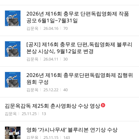
2026년 제16회 충무로 단편독립영화제 작품
공모 6월1일~7월31일
작성자
작성시간
조회수
김문옥
26.04.16
70
[공지] 제16회 충무로 단편,독립영화제 블루리
본상 시상식, 9월12일로 변경
작성자
작성시간
조회수
김문옥
26.04.11
30
2026년 제16회 충무로단편독립영화제 집행위
원회 구성
작성자
작성시간
조회수
김문옥
25.12.22
40
김문옥감독 제25회 춘사영화상 수상 영상
작성자
작성시간
조회수
김문옥
25.11.25
13
영화 ‘가시나무새’ 블루리본 연기상 수상
작성자
작성시간
조회수
김문옥
25.11.15
143