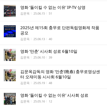
영화 ‘돌이킬 수 없는 이유’ IP-TV 상영
작성자
작성시간
조회수
김문옥
25.06.15
51
2025년 제15회 충무로 단편독립영화제 작품
공모
작성자
작성시간
조회수
김문옥
25.06.13
40
영화 ‘만춘’ 시사회 성료 6월10일
작성자
작성시간
조회수
김문옥
25.06.10
39
김문옥감독의 영화 ‘만춘’(晩春) 충무로영상센
터 오재미동 시사회 6월10일
작성자
작성시간
조회수
김문옥
25.05.19
48
영화 ‘돌이킬 수 없는 이유’ 시사회 성료
작성자
작성시간
조회수
김문옥
25.05.16
12