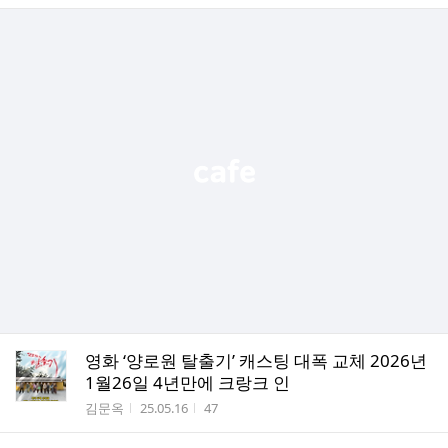
영화 ‘양로원 탈출기’ 캐스팅 대폭 교체 2026년
1월26일 4년만에 크랑크 인
작성자
작성시간
조회수
김문옥
25.05.16
47