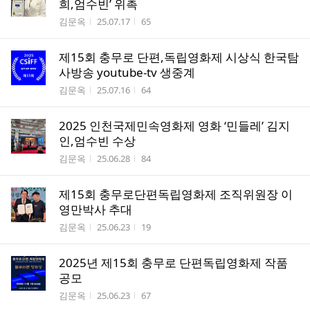
희,엄수빈’ 위촉
작성자
작성시간
조회수
김문옥
25.07.17
65
제15회 충무로 단편,독립영화제 시상식 한국탐
사방송 youtube-tv 생중계
작성자
작성시간
조회수
김문옥
25.07.16
64
2025 인천국제민속영화제 영화 ‘민들레’ 김지
인,엄수빈 수상
작성자
작성시간
조회수
김문옥
25.06.28
84
제15회 충무로단편독립영화제 조직위원장 이
영만박사 추대
작성자
작성시간
조회수
김문옥
25.06.23
19
2025년 제15회 충무로 단편독립영화제 작품
공모
작성자
작성시간
조회수
김문옥
25.06.23
67