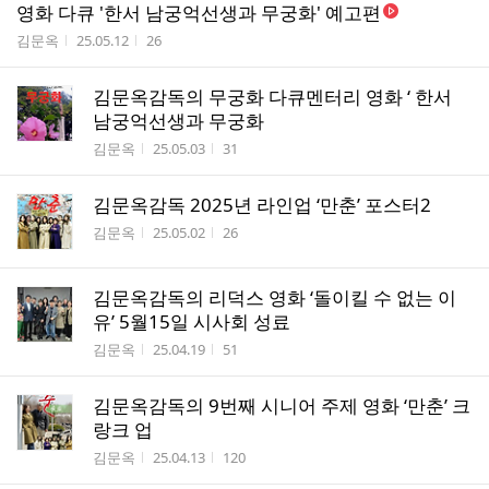
영화 다큐 '한서 남궁억선생과 무궁화' 예고편
작성자
작성시간
조회수
김문옥
25.05.12
26
김문옥감독의 무궁화 다큐멘터리 영화 ‘ 한서
남궁억선생과 무궁화
작성자
작성시간
조회수
김문옥
25.05.03
31
김문옥감독 2025년 라인업 ‘만춘’ 포스터2
작성자
작성시간
조회수
김문옥
25.05.02
26
김문옥감독의 리덕스 영화 ‘돌이킬 수 없는 이
유’ 5월15일 시사회 성료
작성자
작성시간
조회수
김문옥
25.04.19
51
김문옥감독의 9번째 시니어 주제 영화 ‘만춘’ 크
랑크 업
작성자
작성시간
조회수
김문옥
25.04.13
120