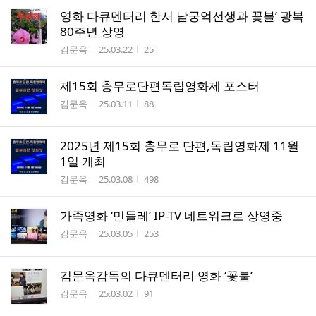
영화 다큐멘터리 한서 남궁억선생과 꽃불’ 광복
80주년 상영
작성자
작성시간
조회수
김문옥
25.03.22
25
제15회 충무로단편독립영화제 포스터
작성자
작성시간
조회수
김문옥
25.03.11
88
2025년 제15회 충무로 단편,독립영화제 11월
1일 개최
작성자
작성시간
조회수
김문옥
25.03.08
498
가족영화 ‘민들레’ IP-TV 네트워크로 상영중
작성자
작성시간
조회수
김문옥
25.03.05
253
김문옥감독의 다큐멘터리 영화 ‘꽃불’
작성자
작성시간
조회수
김문옥
25.03.02
91