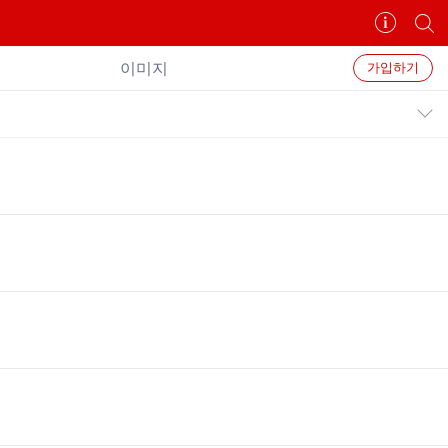
카
개
페
별
정
카
이미지
가입하기
보
페
보
검
공지목록 펼치기/접기
기
색