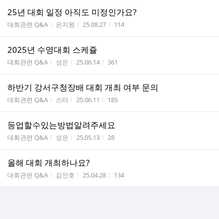
25년 대회 일정 아직도 미정인가요?
게시판명
작성자
작성시간
조회수
대회관련 Q&A
은지원
25.08.27
114
2025년 수영대회 스케쥴
게시판명
작성자
작성시간
조회수
대회관련 Q&A
성은
25.06.14
361
하반기 강서구청장배 대회 개최 여부 문의
게시판명
작성자
작성시간
조회수
대회관련 Q&A
스타
25.06.11
185
등업할수있는방법알려주세요
게시판명
작성자
작성시간
조회수
대회관련 Q&A
성은
25.05.13
28
올해 대회 개최하나요?
게시판명
작성자
작성시간
조회수
대회관련 Q&A
김인호
25.04.28
134