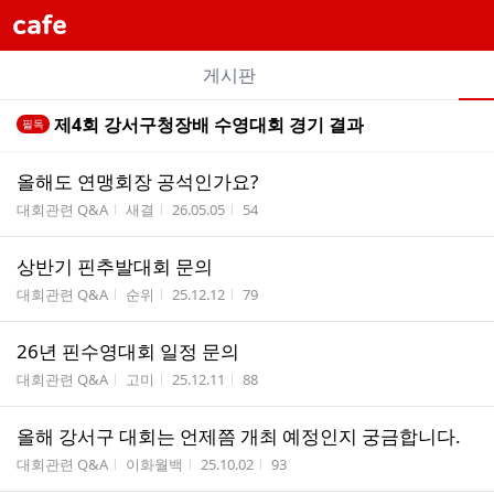
cafe
개
게시판
별
전
전
제4회 강서구청장배 수영대회 경기 결과
필독
카
체
체
페
글
글
올해도 연맹회장 공석인가요?
리
메
게시판명
작성자
작성시간
조회수
대회관련 Q&A
새결
26.05.05
54
스
뉴
트
상반기 핀추발대회 문의
게시판명
작성자
작성시간
조회수
대회관련 Q&A
순위
25.12.12
79
26년 핀수영대회 일정 문의
게시판명
작성자
작성시간
조회수
대회관련 Q&A
고미
25.12.11
88
올해 강서구 대회는 언제쯤 개최 예정인지 궁금합니다.
게시판명
작성자
작성시간
조회수
대회관련 Q&A
이화월백
25.10.02
93