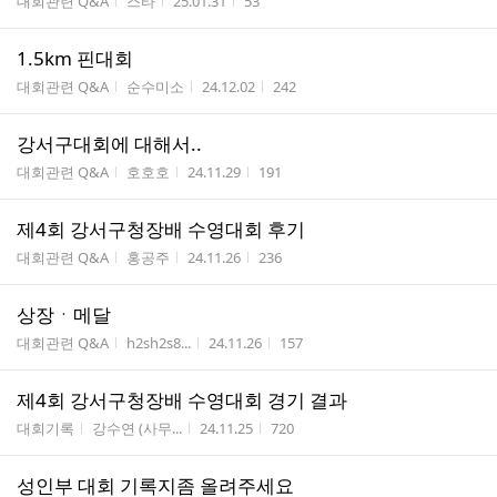
게시판명
작성자
작성시간
조회수
대회관련 Q&A
스타
25.01.31
53
1.5km 핀대회
게시판명
작성자
작성시간
조회수
대회관련 Q&A
순수미소
24.12.02
242
강서구대회에 대해서..
게시판명
작성자
작성시간
조회수
대회관련 Q&A
호호호
24.11.29
191
제4회 강서구청장배 수영대회 후기
게시판명
작성자
작성시간
조회수
대회관련 Q&A
홍공주
24.11.26
236
상장ㆍ메달
게시판명
작성자
작성시간
조회수
대회관련 Q&A
h2sh2s8...
24.11.26
157
제4회 강서구청장배 수영대회 경기 결과
게시판명
작성자
작성시간
조회수
대회기록
강수연 (사무...
24.11.25
720
성인부 대회 기록지좀 올려주세요