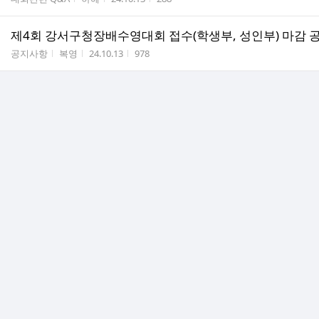
제4회 강서구청장배수영대회 접수(학생부, 성인부) 마감 
게시판명
작성자
작성시간
조회수
공지사항
복영
24.10.13
978