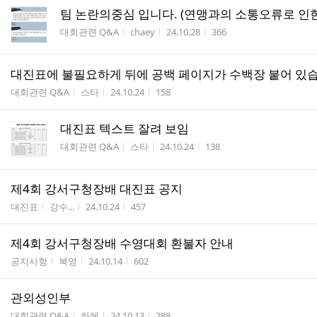
팀 논란의중심 입니다. (연맹과의 소통오류로 인한
게시판명
작성자
작성시간
조회수
대회관련 Q&A
chaey
24.10.28
366
대진표에 불필요하게 뒤에 공백 페이지가 수백장 붙어 있
게시판명
작성자
작성시간
조회수
대회관련 Q&A
스타
24.10.24
158
대진표 텍스트 잘려 보임
게시판명
작성자
작성시간
조회수
대회관련 Q&A
스타
24.10.24
138
제4회 강서구청장배 대진표 공지
게시판명
작성자
작성시간
조회수
대진표
강수...
24.10.24
457
제4회 강서구청장배 수영대회 환불자 안내
게시판명
작성자
작성시간
조회수
공지사항
복영
24.10.14
602
관외성인부
게시판명
작성자
작성시간
조회수
대회관련 Q&A
하헤
24.10.13
288