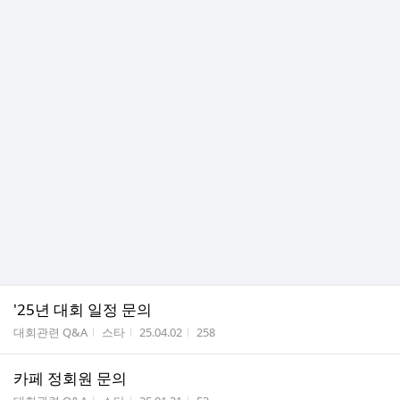
'25년 대회 일정 문의
게시판명
작성자
작성시간
조회수
대회관련 Q&A
스타
25.04.02
258
카페 정회원 문의