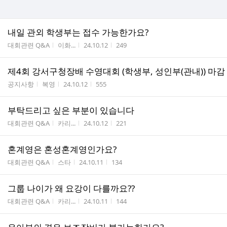
내일 관외 학생부는 접수 가능한가요?
게시판명
작성자
작성시간
조회수
대회관련 Q&A
이화...
24.10.12
249
제4회 강서구청장배 수영대회 (학생부, 성인부(관내)) 마감
게시판명
작성자
작성시간
조회수
공지사항
복영
24.10.12
555
부탁드리고 싶은 부분이 있습니다
게시판명
작성자
작성시간
조회수
대회관련 Q&A
카리...
24.10.12
221
혼계영은 혼성혼계영인가요?
게시판명
작성자
작성시간
조회수
대회관련 Q&A
스타
24.10.11
134
그룹 나이가 왜 요강이 다를까요??
게시판명
작성자
작성시간
조회수
대회관련 Q&A
카리...
24.10.11
144