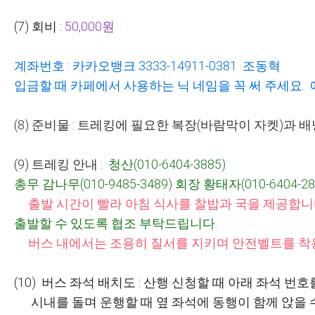
(7)
회비
:
50,000
원
계좌번호
:
카카오뱅크
3333-14911-0381
조동혁
입금할 때 카페에서 사용하는 닉 네임을 꼭 써 주세요
.
(8)
준비물
:
트레킹에 필요한 복장
(
바람막이 자켓
)
과 배
(9)
트레킹 안내
:
청산
(010-6404-3885)
총무 감나무
(010-9485-3489)
회장 황태자
(010-6404-2
출발 시간이 빨라 아침 식사를 찰밥과 국을 제공합
출발할 수 있도록 협조 부탁드립니다
.
버스 내에서는 조용히 질서를 지키며 안전벨트를 착
(10)
버스 좌석 배치도
:
산행 신청할 때 아래 좌석 번호
시내를 돌며 운행할 때 옆 좌석에 동행이 함께 앉을