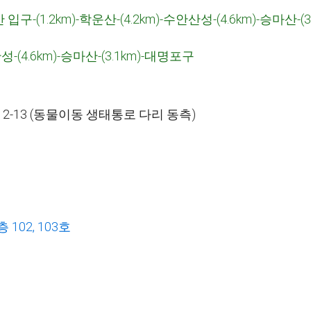
 입구
-(1.2km)-
학운산
-(4.2km)-
수안산성
-(4.6km)-
승마산
-(
산성
-(4.6km)-
승마산
-(3.1km)-
대명포구
리
2-13 (
동물이동 생태통로 다리 동측
)
층
102, 103
호