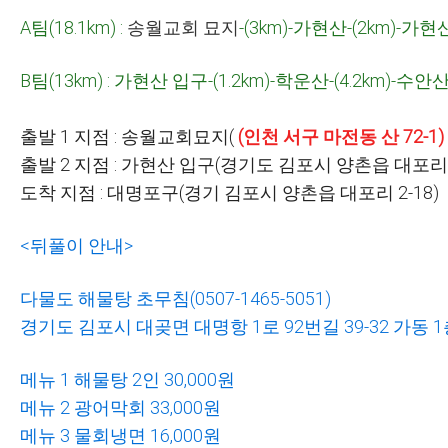
A
팀
(18.1km) :
송월교회 묘지
-(3km)-가현산-(2km)-
가현산
B
팀
(13km) : 가현산 입구-(1.2km)-학운산
-(4.2km)-
수안
출발
1
지점
: 송월교회묘지(
(인천 서구 마전동 산 72-1)
출발
2
지점
:
가현산 입구
(
경기도 김포시 양촌읍 대포
도착 지점
: 대명포구(경기 김포시 양촌읍 대포리 2-18)
<뒤풀이 안내>
다물도 해물탕 초무침
(0507-1465-5051)
경기도 김포시 대곶면 대명항
1
로
92
번길
39-32
가동
1
메뉴
1
해물탕
2
인
30,000
원
메뉴
2
광어막회
33,000
원
메뉴
3
물회냉면
16,000
원