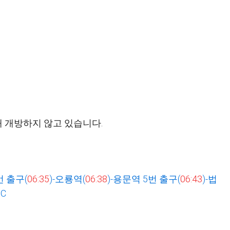
재 개방하지 않고 있습니다.
번 출구
(
06:35
)-
오룡역
(
06:38
)-
용문역
5
번 출구
(
06:43
)-
법
IC