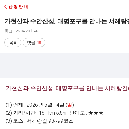
C
산 행 안 내
A
가현산과 수안산성, 대명포구를 만나는 서해랑길(#98
F
작
작
조
靑山
26.04.20
743
성
성
회
E
자
시
수
목록
댓글
48
간
가현산과 수안산성, 대명포구를 만나는 서해랑길
(1)
언제
: 2026
년
6
월
14
일
(
일
)
(2)
거리
/
시간
: 18.1km 5.5hr
난이도
:
★★
★
(3)
코스
:
서해랑길
98~99
코스