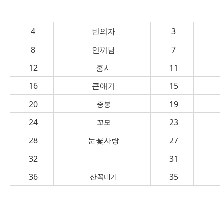
4
빈의자
3
8
인끼남
7
12
홍시
11
16
큰애기
15
20
19
중봉
24
23
꼬모
28
눈꽃사랑
27
32
31
36
35
산꼭대기