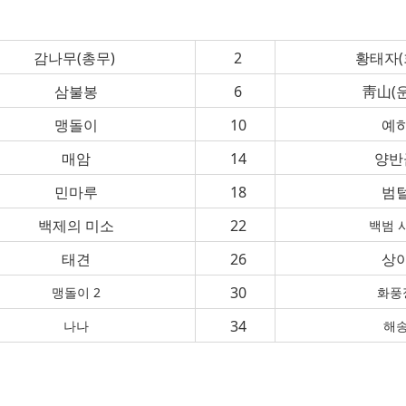
감나무
(
총무
)
2
황태자(
삼불봉
6
靑山(
맹돌이
10
예
매암
14
양반
민마루
18
범
백제의 미소
22
백범 
태견
26
상
30
맹돌이 2
화풍
34
나나
해