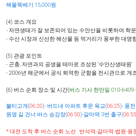
해물뚝배기
15,000
원
(4)
코스 개요
-
자연생태가 잘 보존되어 있는 수안산을 비롯하여 학
-
수산 시장과 신선한 해산물 등 먹거리가 풍부한 대명
(5)
관광 포인트
-
곤충
,
자연과의 공생을 테마로 조성된
'
수안산생태원
'
- 2006
년 해군에서 공식 퇴역한 군함을 전시관으로 개
(6)
버스 순회 장소 및 시간
(
버스 기사 한만일
010-6409
불티고개
(
06:20
)-
버드내 아파트 후문 육교
(
06:25
)-
풍전
원옆 길 건너 버스 승강장
(
06:50
)-
갈마역
3
번 출구
(
06:5
*
대전 도착 후 버스 순회 노선
:
반석역
-
갈마역
-
법원
-
용