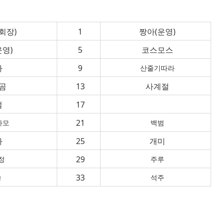
회장)
1
짱아(운영)
운영)
5
코스모스
하
9
산줄기따라
곰
13
사계절
털
17
21
사모
백범
아
25
개미
29
정
주루
33
송
석주