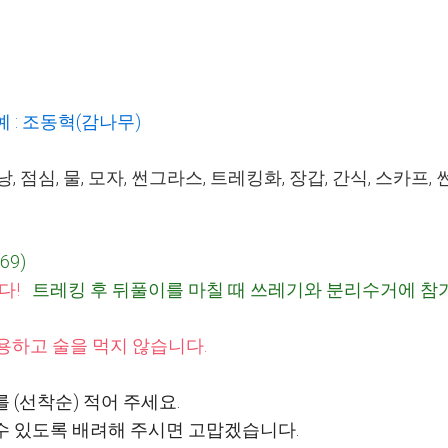
예
:
조동혁
(
감나무
)
낭
,
점심
,
물
,
모자
,
썬그라스
,
트레킹화
,
장갑
,
간식
,
스카프
,
869)
니다
!
트레킹 후 뒤풀이를 마칠 때 쓰레기와 분리수거에 
용하고 술을 먹지 않습니다
.
를
(
선착순
)
적어 주세요
.
 수 있도록 배려해 주시면 고맙겠습니다
.