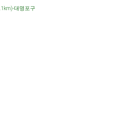
3.1km)-
대명포구