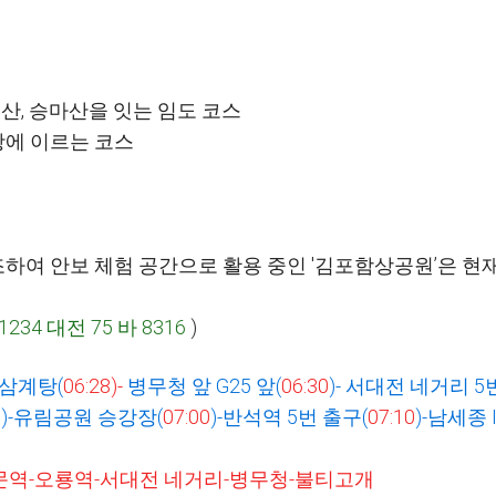
운산
,
승마산을 잇는 임도 코스
항에 이르는 코스
조하여 안보 체험 공간으로 활용 중인
'
김포함상공원
’은 현
-1234
대전
75
바
8316
)
삼계탕
(
06:28)-
병무청 앞
G25
앞
(
06:30
)-
서대전 네거리
5
5
)-
유림공원 승강장
(
07:00
)-
반석역
5
번 출구
(
07:10
)-
남세종
문역
-
오룡역
-
서대전 네거리
-
병무청
-
불티고개