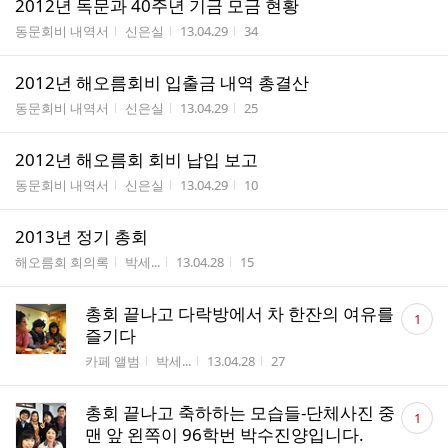
2012년 독문과 40주년 기금 모금 현황
게시판명
작성자
작성시간
조회수
동문회비 내역서
신은실
13.04.29
34
2012년 해오름회비 입출금 내역 총결산
게시판명
작성자
작성시간
조회수
동문회비 내역서
신은실
13.04.29
25
2012년 해오름회 회비 납입 보고
게시판명
작성자
작성시간
조회수
동문회비 내역서
신은실
13.04.29
10
2013년 정기 총회
게시판명
작성자
작성시간
조회수
해오름회 회의록
박세...
13.04.28
15
댓
총회 끝나고 다락방에서 차 한잔의 여유를
1
글
즐기다
수
게시판명
작성자
작성시간
조회수
카페 앨범
박세...
13.04.28
27
댓
총회 끝나고 축하하는 모습들-단체사진 중
1
글
맨 앞 왼쪽이 96학번 박수진양입니다.
수