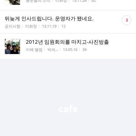
게시판명
작성자
작성시간
조회수
동문들의 소식
이화정
13.11.26
92
수
댓
뒤늦게 인사드립니다. 운영자가 됐네요.
3
글
게시판명
작성자
작성시간
조회수
공지사항
이화정
13.11.19
12
수
2012년 임원회의를 마치고-사진방출
게시판명
작성자
작성시간
조회수
카페 앨범
박세...
13.05.16
39