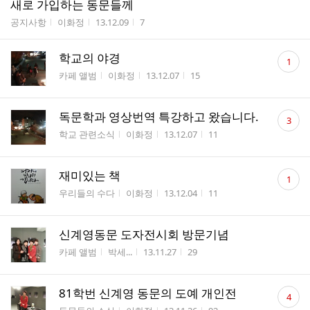
새로 가입하는 동문들께
게시판명
작성자
작성시간
조회수
공지사항
이화정
13.12.09
7
댓
학교의 야경
1
글
게시판명
작성자
작성시간
조회수
카페 앨범
이화정
13.12.07
15
수
댓
독문학과 영상번역 특강하고 왔습니다.
3
글
게시판명
작성자
작성시간
조회수
학교 관련소식
이화정
13.12.07
11
수
댓
재미있는 책
1
글
게시판명
작성자
작성시간
조회수
우리들의 수다
이화정
13.12.04
11
수
신계영동문 도자전시회 방문기념
게시판명
작성자
작성시간
조회수
카페 앨범
박세...
13.11.27
29
댓
81학번 신계영 동문의 도예 개인전
4
글