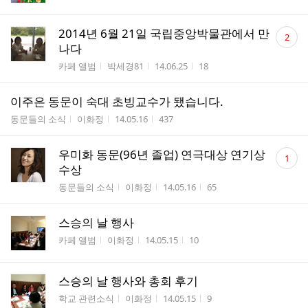
댓
2014년 6월 21일 국립중앙박물관에서 만
2
글
나다
수
게시판명
작성자
작성시간
조회수
카페 앨범
박세경81
14.06.25
18
이주은 동문이 숙대 초빙교수가 됐습니다.
게시판명
작성자
작성시간
조회수
동문들의 소식
이화정
14.05.16
437
댓
우미화 동문(96년 졸업) 연극대상 연기상
1
글
수상
수
게시판명
작성자
작성시간
조회수
동문들의 소식
이화정
14.05.16
65
스승의 날 행사
게시판명
작성자
작성시간
조회수
카페 앨범
이화정
14.05.15
10
스승의 날 행사와 총회 후기
게시판명
작성자
작성시간
조회수
학교 관련소식
이화정
14.05.15
9