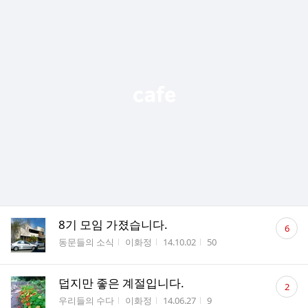
댓
8기 모임 가졌습니다.
6
글
게시판명
작성자
작성시간
조회수
동문들의 소식
이화정
14.10.02
50
수
댓
덥지만 좋은 계절입니다.
2
글
게시판명
작성자
작성시간
조회수
우리들의 수다
이화정
14.06.27
9
수