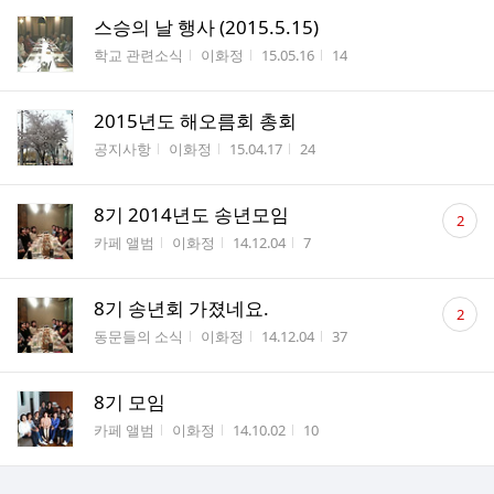
스승의 날 행사 (2015.5.15)
게시판명
작성자
작성시간
조회수
학교 관련소식
이화정
15.05.16
14
2015년도 해오름회 총회
게시판명
작성자
작성시간
조회수
공지사항
이화정
15.04.17
24
댓
8기 2014년도 송년모임
2
글
게시판명
작성자
작성시간
조회수
카페 앨범
이화정
14.12.04
7
수
댓
8기 송년회 가졌네요.
2
글
게시판명
작성자
작성시간
조회수
동문들의 소식
이화정
14.12.04
37
수
8기 모임
게시판명
작성자
작성시간
조회수
카페 앨범
이화정
14.10.02
10