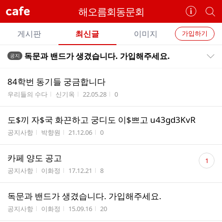
cafe
해오름회동문회
카
개
페
별
개
정
카
게시판
최신글
이미지
가입하기
보
별
페
전
전
보
검
독문과 밴드가 생겼습니다. 가입해주세요.
공지
카
공지목록 펼치기/접기
체
기
색
체
페
글
글
84학번 동기들 궁금합니다
리
메
게시판명
작성자
작성시간
조회수
우리들의 수다
신기옥
22.05.28
0
스
뉴
트
도$끼 자$국 화끈하고 궁디도 이$쁘고 u43gd3KvR
게시판명
작성자
작성시간
조회수
공지사항
박향원
21.12.06
0
댓
카페 양도 공고
1
글
게시판명
작성자
작성시간
조회수
공지사항
이화정
17.12.21
8
수
독문과 밴드가 생겼습니다. 가입해주세요.
게시판명
작성자
작성시간
조회수
공지사항
이화정
15.09.16
20