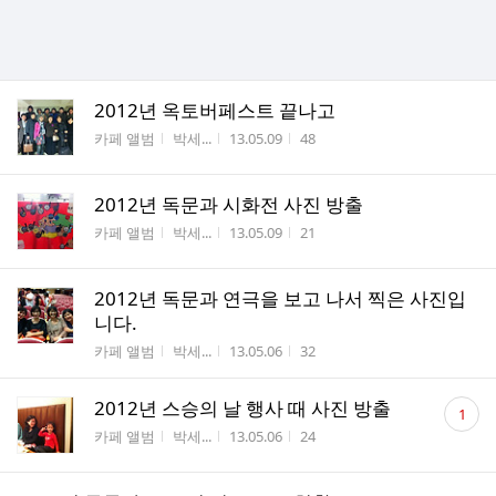
2012년 옥토버페스트 끝나고
게시판명
작성자
작성시간
조회수
카페 앨범
박세...
13.05.09
48
2012년 독문과 시화전 사진 방출
게시판명
작성자
작성시간
조회수
카페 앨범
박세...
13.05.09
21
2012년 독문과 연극을 보고 나서 찍은 사진입
니다.
게시판명
작성자
작성시간
조회수
카페 앨범
박세...
13.05.06
32
댓
2012년 스승의 날 행사 때 사진 방출
1
글
게시판명
작성자
작성시간
조회수
카페 앨범
박세...
13.05.06
24
수