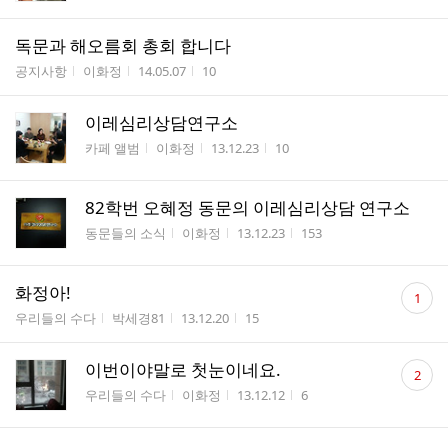
독문과 해오름회 총회 합니다
게시판명
작성자
작성시간
조회수
공지사항
이화정
14.05.07
10
이레심리상담연구소
게시판명
작성자
작성시간
조회수
카페 앨범
이화정
13.12.23
10
82학번 오혜정 동문의 이레심리상담 연구소
게시판명
작성자
작성시간
조회수
동문들의 소식
이화정
13.12.23
153
댓
화정아!
1
글
게시판명
작성자
작성시간
조회수
우리들의 수다
박세경81
13.12.20
15
수
댓
이번이야말로 첫눈이네요.
2
글
게시판명
작성자
작성시간
조회수
우리들의 수다
이화정
13.12.12
6
수