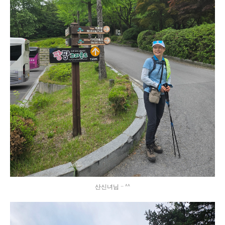
산신녀님ᆢ^^