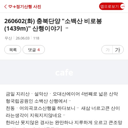
C
♡→정기산행 사진
앱으로보기
A
260602(화) 충북단양 "소백산 비로봉
F
(1439m)" 산행이야기 ᆢ
작
작
조
무산
26.06.03
118
E
성
성
회
자
시
수
글
가
글
목록
댓글
4
가
간
자
자
크
크
기
기
크
작
게
게
금일 지리산ㆍ설악산ㆍ오대산에이어 4번째로 넓은 산악
형국립공원인 소백산 산행에서ᆢ
천동ㆍ어의곡코스산행을 하다보니ᆢ 새삼 너르고큰 산이
라는생각이 지워지지않네요ᆢ
한라산 못지않은 경사는 완만하나 지루하게 오르고 큰조망