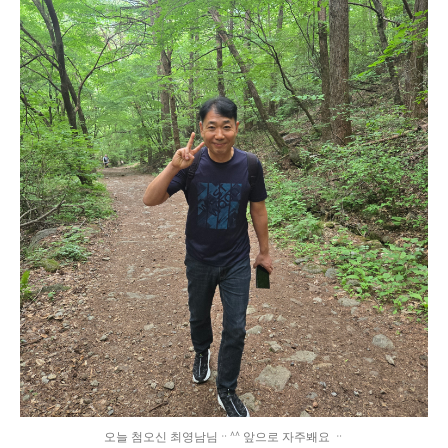
오늘 첨오신 최영남님ᆢ^^ 앞으로 자주봬요 ᆢ