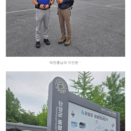
박찬홍님과 지인분ᆢ