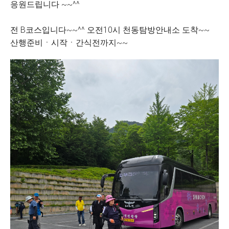
응원드립니다 ~~^^
전 B코스입니다~~^^ 오전10시 천동탐방안내소 도착~~
산행준비ㆍ시작ㆍ간식전까지~~