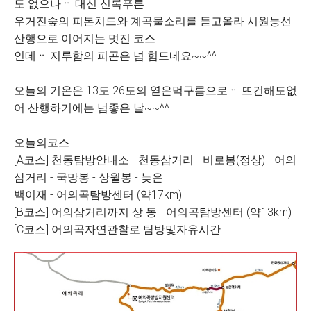
도 없으나ᆢ 대신 신록푸른
우거진숲의 피톤치드와 계곡물소리를 듣고올라 시원능선
산행으로 이어지는 멋진 코스
인데ᆢ 지루함의 피곤은 넘 힘드네요~~^^
오늘의 기온은 13도 26도의 옅은먹구름으로ᆢ 뜨건해도없
어 산행하기에는 넘좋은 날~~^^
오늘의코스
[A코스] 천동탐방안내소 - 천동삼거리 - 비로봉(정상) - 어의
삼거리 - 국망봉 - 상월봉 - 늦은
백이재 - 어의곡탐방센터 (약17km)
[B코스] 어의삼거리까지 상 동 - 어의곡탐방센터 (약13km)
[C코스] 어의곡자연관찰로 탐방및자유시간