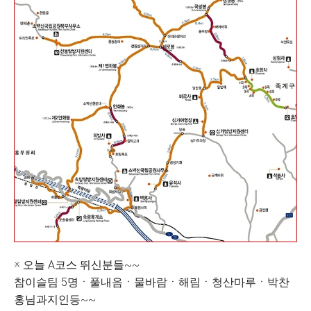
※ 오늘 A코스 뛰신분들~~
참이슬팀 5명ㆍ풀내음ㆍ물바람ㆍ해림ㆍ청산마루ㆍ박찬
홍님과지인등~~