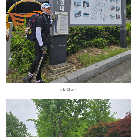
물바람님ᆢ