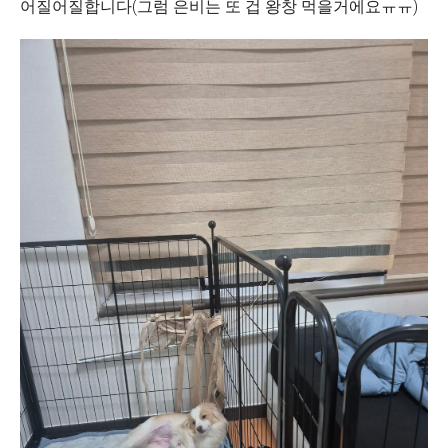
어질어질합니다(그럼 은비는 또 겁 왕창 먹을거에요ㅠㅠ)