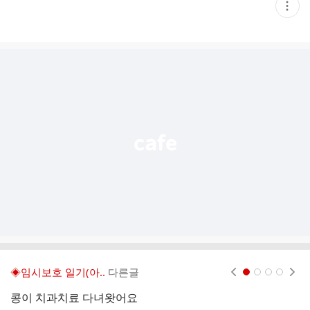
현
재
게
시
글
추
가
기
능
열
기
◈임시보호 일기(아..
다른글
현재페이지 1
2
3
4
콩이 치과치료 다녀왓어요
아