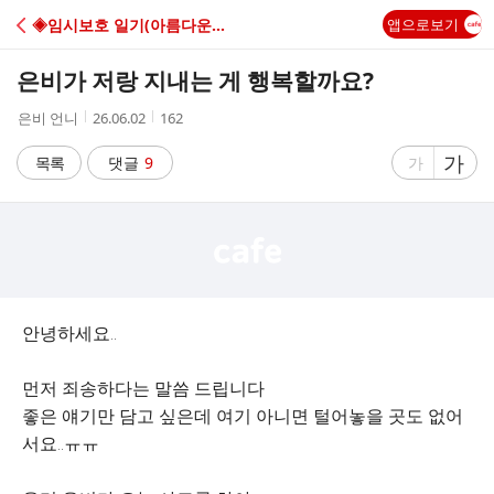
C
◈임시보호 일기(아름다운 임보일기)
앱으로보기
A
은비가 저랑 지내는 게 행복할까요?
F
작
작
조
은비 언니
26.06.02
162
성
성
회
E
자
시
수
글
가
글
목록
댓글
9
가
간
자
자
크
크
기
기
크
작
게
게
안녕하세요..
먼저 죄송하다는 말씀 드립니다
좋은 얘기만 담고 싶은데 여기 아니면 털어놓을 곳도 없어
서요..ㅠㅠ