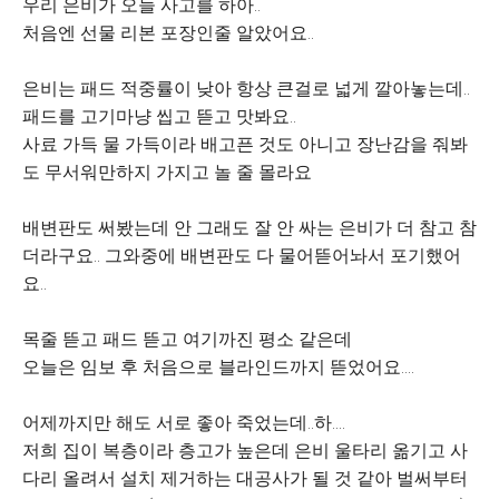
우리 은비가 오늘 사고를 하아..
처음엔 선물 리본 포장인줄 알았어요..
은비는 패드 적중률이 낮아 항상 큰걸로 넓게 깔아놓는데..
패드를 고기마냥 씹고 뜯고 맛봐요..
사료 가득 물 가득이라 배고픈 것도 아니고 장난감을 줘봐
도 무서워만하지 가지고 놀 줄 몰라요
배변판도 써봤는데 안 그래도 잘 안 싸는 은비가 더 참고 참
더라구요.. 그와중에 배변판도 다 물어뜯어놔서 포기했어
요..
목줄 뜯고 패드 뜯고 여기까진 평소 같은데
오늘은 임보 후 처음으로 블라인드까지 뜯었어요....
어제까지만 해도 서로 좋아 죽었는데..하....
저희 집이 복층이라 층고가 높은데 은비 울타리 옮기고 사
다리 올려서 설치 제거하는 대공사가 될 것 같아 벌써부터