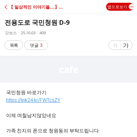
C
【 일상적인 이야기들....】★--H☆D--★
앱으로보기
A
전용도로 국민청원 D-9
F
작
작
조
갓보스
25.10.03
409
성
성
회
E
자
시
수
글
가
글
목록
댓글
3
가
간
자
자
크
크
기
기
크
작
게
게
국민청원 바로가기
https://link24.kr/FWTcsZY
이제 며칠남지않았네요
가족.친지의 폰으로 청원동의 부탁드립니다