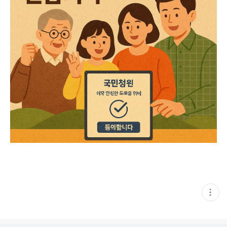
현
재
게
시
글