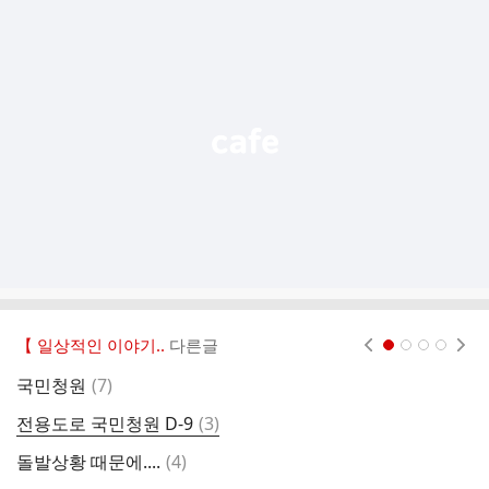
추
가
기
능
열
기
【 일상적인 이야기..
다른글
현재페이지 1
2
3
4
댓
국민청원
(
7
)
글
댓
전용도로 국민청원 D-9
(
3
)
전
글
댓
돌발상황 때문에....
(
4
)
글