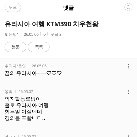
C
댓글
뒤로
A
유라시아 여행 KTM390 치우천왕
F
작
작
조
밝은방1
26.05.06
0
댓글
3
성
성
회
E
자
시
수
본문
목록
간
댓
작성자
작성시간
추격자/통영
26.05.06
글
더
꿈의 유라시아~~~♡♡♡
리
보
스
기
트
작성자
작성시간
옹박
26.05.07
더
의지할동료없이
보
홀로 유라시아 여행
기
힘든일 이실텐데
경의를 표합니다..
작성자
작성시간
ribeck
26.05.07