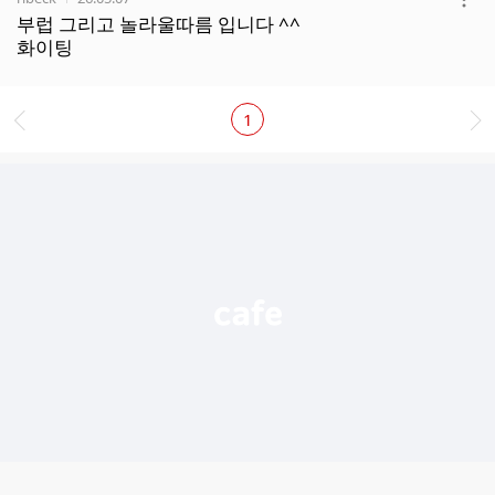
더
부럽 그리고 놀라울따름 입니다 ^^
보
화이팅
기
1