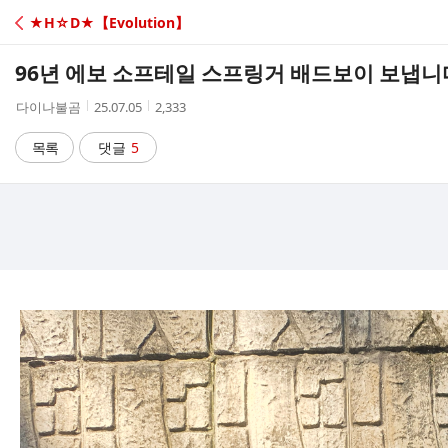
C
★H☆D★【Evolution】
A
96년 에보 소프테일 스프링거 배드보이 보냅니
F
작
작
조
다이나불곰
25.07.05
2,333
성
성
회
E
자
시
수
목록
댓글
5
간