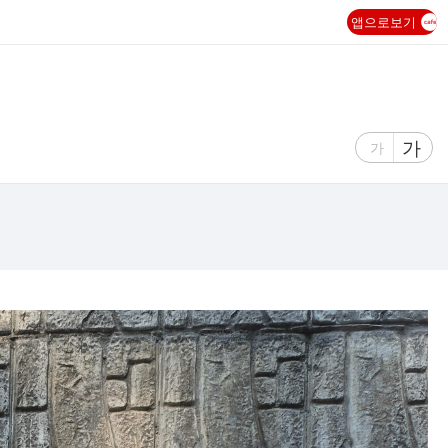
앱으로보기
글
가
글
가
자
자
크
크
기
기
크
작
게
게