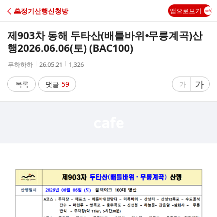
C
🌄정기산행신청방
앱으로보기
A
제903차 동해 두타산(배틀바위⦁무릉계곡)산
F
행2026.06.06(토) (BAC100)
작
작
조
푸하하하
26.05.21
1,326
E
성
성
회
자
시
수
글
가
글
목록
댓글
59
가
간
자
자
크
크
기
기
크
작
게
게