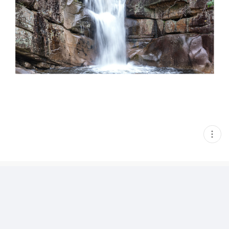
현
재
게
시
글
추
가
기
능
열
기