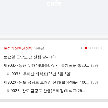
🌄정기산행신청방
다른글
현재페이지 1
2
3
4
댓
토요일 금당도 섬 산행 날씨
(
5
)
토
글
댓
제903차 동해 두타산(배틀바위⦁무릉계곡)산행2026.06.06(토) (BAC100)
(
59
)
글
제 903차 두타산 좌석표(26년 6월 6일)
댓
제902차 완도 금당도 트래킹 산행(블야섬&산100)2026.05.30(토)
(
58
)
글
제902차 완도 금당도 산행(트래킹)좌석표(26년5월30일)