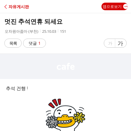
C
자유게시판
앱으로보기
A
멋진 추석연휴 되세요
F
작
작
조
오차원아줌마 (부천)
25.10.03
151
성
성
회
E
자
시
수
글
가
글
목록
댓글
1
가
간
자
자
크
크
기
기
크
작
게
게
추석 건행 !