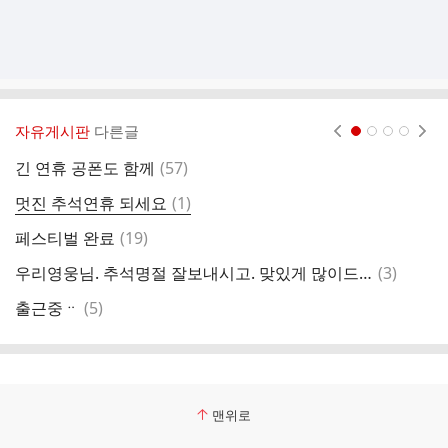
자유게시판
다른글
현재페이지 1
2
3
4
댓
긴 연휴 공폰도 함께
(
57
)
글
댓
멋진 추석연휴 되세요
(
1
)
글
댓
페스티벌 완료
(
19
)
글
댓
우리영웅님. 추석명절 잘보내시고. 맞있게 많이드시고 건행하세요
(
3
)
할
글
댓
출근중ᆢ
(
5
)

글
맨위로