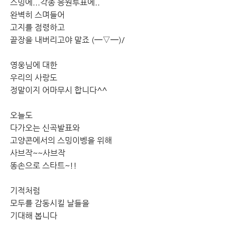
스밍에...각종 응원투표에..
완벽히 스며들어
고지를 점령하고
끝장을 내버리고야 말죠 (━▽━)/
영웅님에 대한
우리의 사랑도
정말이지 어마무시 합니다^^
오늘도
다가오는 신곡발표와
고양콘에서의 스밍이벵을 위해
사브작~~사브작
똥손으로 스타트~!!
기적처럼
모두를 감동시킬 날들을
기대해 봅니다