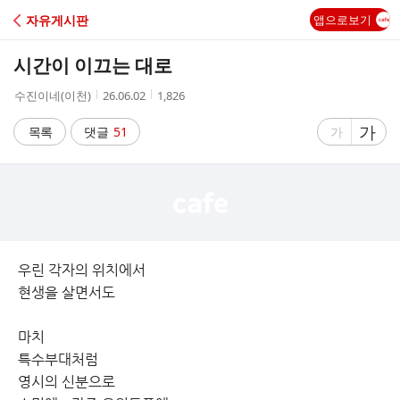
C
자유게시판
앱으로보기
A
시간이 이끄는 대로
F
작
작
조
수진이네(이천)
26.06.02
1,826
성
성
회
E
자
시
수
글
가
글
목록
댓글
51
가
간
자
자
크
크
기
기
크
작
게
게
우린 각자의 위치에서
현생을 살면서도
마치
특수부대처럼
영시의 신분으로