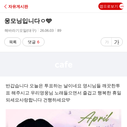
C
자유게시판
앱으로보기
A
웅모닝입니다ㅇ🩵
F
작
작
조
해바라기오일(대구)
26.06.03
89
성
성
회
E
자
시
수
글
가
글
목록
댓글
6
가
간
자
자
크
크
기
기
크
작
게
게
반갑습니다 오늘은 투표하는 날이네요 영시님들 깨끗한투
표 해주시고 우리영웅님 노래들으면서 즐겁고 행복한 휴일
되세요사랑합니다 건행하세요🩵