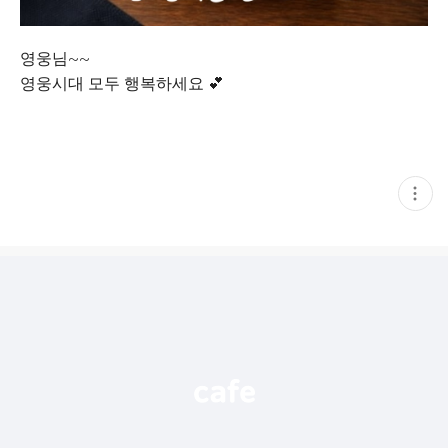
영웅님~~
영웅시대 모두 행복하세요 💕
현
재
게
시
글
추
가
기
능
열
기