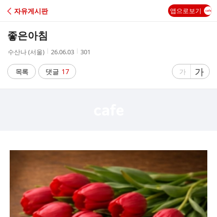
C
자유게시판
앱으로보기
A
좋은아침
F
작
작
조
수산나 (서울)
26.06.03
301
성
성
회
E
자
시
수
글
가
글
목록
댓글
17
가
간
자
자
크
크
기
기
크
작
게
게