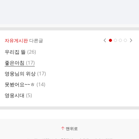
자유게시판
다른글
현재페이지 1
2
3
4
댓
우리집 뜰
(
26
)
순
글
댓
좋은아침
(
17
)
세
글
댓
영웅님의 위상
(
17
)
글
댓
못봤어요~~ㅎ
(
14
)
글
댓
영웅시대
(
5
)
글
맨위로