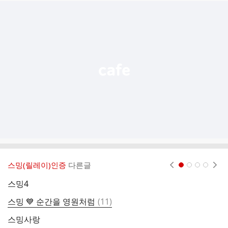
추
가
기
능
열
기
스밍(릴레이)인증
다른글
현재페이지 1
2
3
4
스밍4
스
댓
스밍 💙 순간을 영원처럼
(
11
)
글
스밍사랑
7