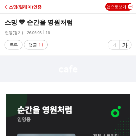
C
스밍(릴레이)인증
앱으로보기
A
스밍 💙 순간을 영원처럼
F
작
작
조
현동(경기)
26.06.03
16
성
성
회
E
자
시
수
글
가
글
목록
댓글
11
가
간
자
자
크
크
기
기
크
작
게
게