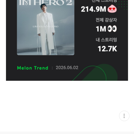
현
재
게
시
글