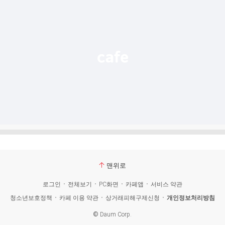
가
기
능
열
기
맨위로
로그인
전체보기
PC화면
카페앱
서비스 약관
청소년보호정책
카페 이용 약관
상거래피해구제신청
개인정보처리방침
©
Daum Corp.