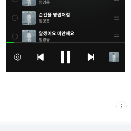
현
재
게
시
글
추