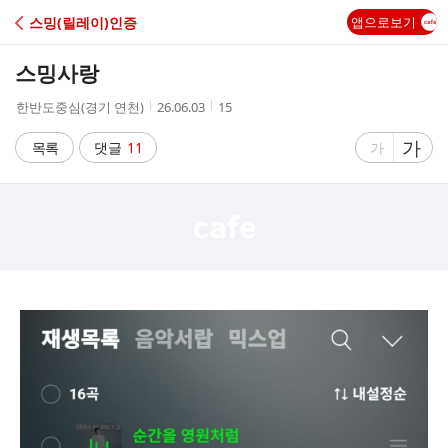
C
스밍(릴레이)인증
앱으로보기
A
스밍사랑
F
작
작
조
한반도중심(경기 연천)
26.06.03
15
성
성
회
E
자
시
수
글
가
글
목록
댓글
11
가
간
자
자
크
크
기
기
크
작
게
게