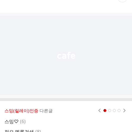
재
게
시
글
추
가
기
능
열
기
스밍(릴레이)인증
다른글
현재페이지 1
2
3
4
댓
스밍♡
(
6
)
정
글
댓
정오 멜론검색
(
8
)
멜