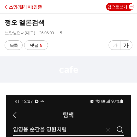
C
스밍(릴레이)인증
앱으로보기
A
정오 멜론검색
F
작
작
조
보랏빛엽서(대구)
26.06.03
15
성
성
회
E
자
시
수
글
가
글
목록
댓글
8
가
간
자
자
크
크
기
기
크
작
게
게