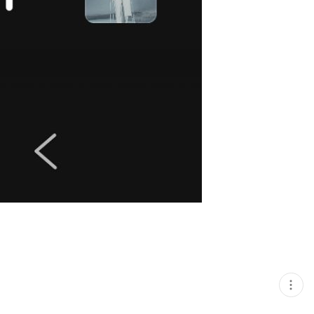
현
재
게