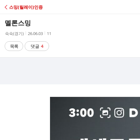
C
스밍(릴레이)인증
A
멜론스밍
F
작
작
조
숙숙(경기)
26.06.03
11
성
성
회
E
자
시
수
목록
댓글
4
간