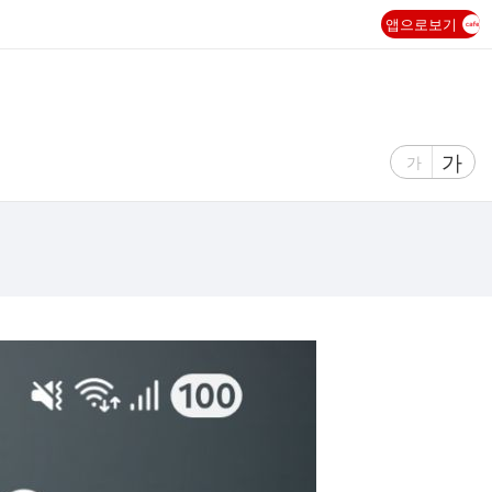
앱으로보기
글
가
글
가
자
자
크
크
기
기
크
작
게
게