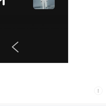
현
재
게
시
글