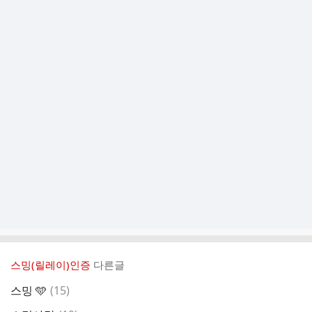
스밍(릴레이)인증
다른글
댓
스밍 🩵
(
15
)
글