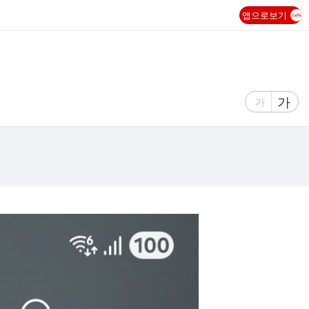
앱으로보기
글
가
글
가
자
자
크
크
기
기
크
작
게
게