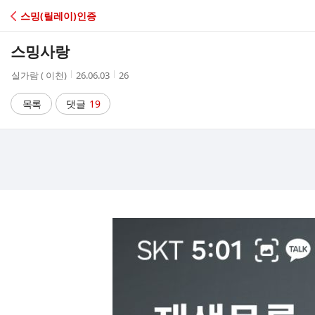
C
스밍(릴레이)인증
A
스밍사랑
F
작
작
조
실가람 ( 이천)
26.06.03
26
성
성
회
E
자
시
수
목록
댓글
19
간