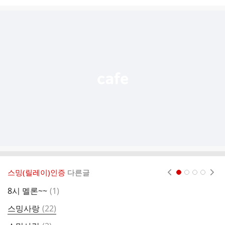
시
글
추
가
기
능
열
기
스밍(릴레이)인증
다른글
현재페이지 1
2
3
4
댓
8시 멜론~~
(
1
)

글
댓
스밍사랑
(
22
)
글