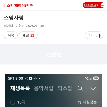
C
스밍(릴레이)인증
앱으로보기
A
스밍사랑
F
작
작
조
실가람 ( 이천)
26.06.03
30
성
성
회
E
자
시
수
글
가
글
목록
댓글
22
가
간
자
자
크
크
기
기
크
작
게
게