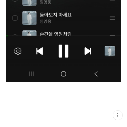
현
재
게