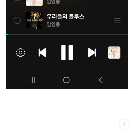
현
재
게