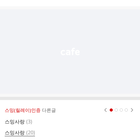
시
글
추
가
기
능
열
기
스밍(릴레이)인증
다른글
현재페이지 1
2
3
4
댓
스밍사랑
(
3
)
글
댓
스밍사랑
(
20
)
글