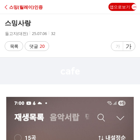
C
스밍(릴레이)인증
앱으로보기
A
스밍사랑
F
작
작
조
돌고지(대전)
25.07.06
32
성
성
회
E
자
시
수
글
가
글
목록
댓글
20
가
간
자
자
크
크
기
기
크
작
게
게