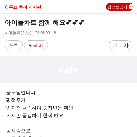
C
투표 독려 게시판
앱으로보기
A
아이돌차트 함께 해요💕💕💕
F
작
작
조
씨엘블루(성남)
26.06.03
81
성
성
회
E
자
시
수
글
가
글
목록
댓글
31
가
간
자
자
크
크
기
기
크
작
게
게
웅모닝입니다
평점주기
엄지척 클릭하여 숫자변동 확인
게시판 공감하기 함께 해요
웅사랑으로